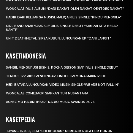
IFAN SEVENTEEN RILIS LAGU “APA KABAR” DALAM ALTERNATIVE VERSION
WONGALAS RILIS ALBUM “DARI RAKJAT OLEH RAKJAT OENTOEK RAKJAT”
HADIR DARI KELUARGA MUSISI, MALIQA RILIS SINGLE “RINDU MENGGILA”
GIRL BAND ANAK ‘SPARKLE’ RILIS SINGLE DEBUT “SAMPAI KITA BESAR
NANTI”
UNIT DEATHMETAL, SIKSA KUBUR, LUNCURKAN EP “DARI LANGIT”
KASETINDONESIA
SAMBIL MENGURUSI BISNIS, ROCHA GIBSON SIAP RILIS SINGLE DEBUT
TEMBUS 122 RIBU PENDENGAR, LINDEE CREMONA MAKIN PEDE
HERI BATARA LUNCURKAN VIDEO MUSIK SINGLE “WE ARE NOT FALL IN”
WONGALAS COMEBACK! SIAPKAN TUR NUSANTARA
AGNEZ MO HADIRI IHEARTRADIO MUSIC AWARDS 2026
KASETPEDIA
TAYANG 16 JULI, FILM “CEK KHODAM” MEMBALIK POLA FILM HOROR