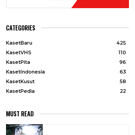
CATEGORIES
KasetBaru
425
KasetVHS
110
KasetPita
96
KasetIndonesia
63
KasetKusut
58
KasetPedia
22
MUST READ