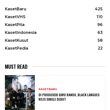
KasetBaru
425
KasetVHS
110
KasetPita
96
KasetIndonesia
63
KasetKusut
58
KasetPedia
22
MUST READ
KASETBARU
DI PRODUSERI BAYU RANDU, BLACK LANGUES
RILIS SINGLE DEBUT