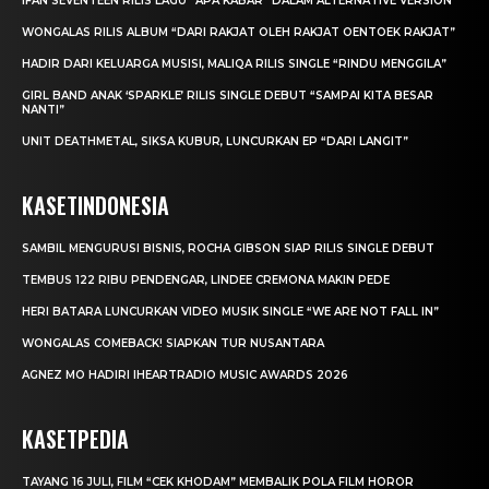
IFAN SEVENTEEN RILIS LAGU “APA KABAR” DALAM ALTERNATIVE VERSION
WONGALAS RILIS ALBUM “DARI RAKJAT OLEH RAKJAT OENTOEK RAKJAT”
HADIR DARI KELUARGA MUSISI, MALIQA RILIS SINGLE “RINDU MENGGILA”
GIRL BAND ANAK ‘SPARKLE’ RILIS SINGLE DEBUT “SAMPAI KITA BESAR
NANTI”
UNIT DEATHMETAL, SIKSA KUBUR, LUNCURKAN EP “DARI LANGIT”
KASETINDONESIA
SAMBIL MENGURUSI BISNIS, ROCHA GIBSON SIAP RILIS SINGLE DEBUT
TEMBUS 122 RIBU PENDENGAR, LINDEE CREMONA MAKIN PEDE
HERI BATARA LUNCURKAN VIDEO MUSIK SINGLE “WE ARE NOT FALL IN”
WONGALAS COMEBACK! SIAPKAN TUR NUSANTARA
AGNEZ MO HADIRI IHEARTRADIO MUSIC AWARDS 2026
KASETPEDIA
TAYANG 16 JULI, FILM “CEK KHODAM” MEMBALIK POLA FILM HOROR