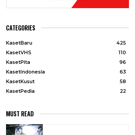
CATEGORIES
KasetBaru
425
KasetVHS
110
KasetPita
96
KasetIndonesia
63
KasetKusut
58
KasetPedia
22
MUST READ