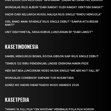
IFAN SEVENTEEN RILIS LAGU “APA KABAR” DALAM ALTERNATIVE VERSION
WONGALAS RILIS ALBUM “DARI RAKJAT OLEH RAKJAT OENTOEK RAKJAT”
HADIR DARI KELUARGA MUSISI, MALIQA RILIS SINGLE “RINDU MENGGILA”
GIRL BAND ANAK ‘SPARKLE’ RILIS SINGLE DEBUT “SAMPAI KITA BESAR
NANTI”
UNIT DEATHMETAL, SIKSA KUBUR, LUNCURKAN EP “DARI LANGIT”
KASETINDONESIA
SAMBIL MENGURUSI BISNIS, ROCHA GIBSON SIAP RILIS SINGLE DEBUT
TEMBUS 122 RIBU PENDENGAR, LINDEE CREMONA MAKIN PEDE
HERI BATARA LUNCURKAN VIDEO MUSIK SINGLE “WE ARE NOT FALL IN”
WONGALAS COMEBACK! SIAPKAN TUR NUSANTARA
AGNEZ MO HADIRI IHEARTRADIO MUSIC AWARDS 2026
KASETPEDIA
TAYANG 16 JULI, FILM “CEK KHODAM” MEMBALIK POLA FILM HOROR