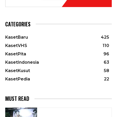
CATEGORIES
KasetBaru
425
KasetVHS
110
KasetPita
96
KasetIndonesia
63
KasetKusut
58
KasetPedia
22
MUST READ