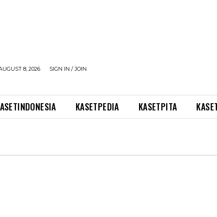
AUGUST 8, 2026
SIGN IN / JOIN
ASETINDONESIA
KASETPEDIA
KASETPITA
KASE