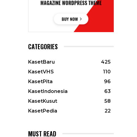
CATEGORIES
KasetBaru
425
KasetVHS
110
KasetPita
96
KasetIndonesia
63
KasetKusut
58
KasetPedia
22
MUST READ