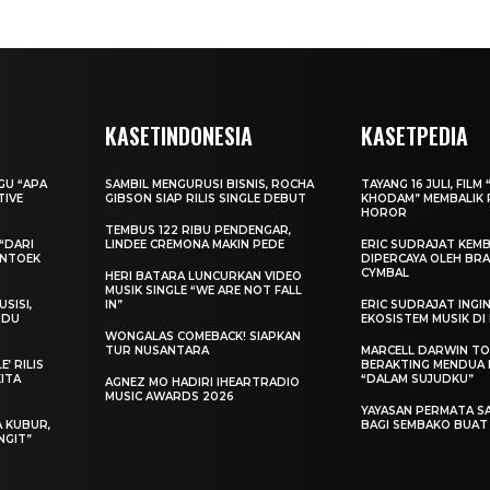
KASETINDONESIA
KASETPEDIA
AGU “APA
SAMBIL MENGURUSI BISNIS, ROCHA
TAYANG 16 JULI, FILM 
TIVE
GIBSON SIAP RILIS SINGLE DEBUT
KHODAM” MEMBALIK 
HOROR
TEMBUS 122 RIBU PENDENGAR,
“DARI
LINDEE CREMONA MAKIN PEDE
ERIC SUDRAJAT KEMB
ENTOEK
DIPERCAYA OLEH BRA
CYMBAL
HERI BATARA LUNCURKAN VIDEO
MUSIK SINGLE “WE ARE NOT FALL
SISI,
IN”
ERIC SUDRAJAT ING
INDU
EKOSISTEM MUSIK DI
WONGALAS COMEBACK! SIAPKAN
TUR NUSANTARA
MARCELL DARWIN T
’ RILIS
BERAKTING MENDUA D
KITA
“DALAM SUJUDKU”
AGNEZ MO HADIRI IHEARTRADIO
MUSIC AWARDS 2026
YAYASAN PERMATA S
A KUBUR,
BAGI SEMBAKO BUA
NGIT”