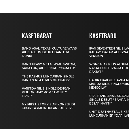
KASETBARAT
KASETBARU
BAND ASAL TEXAS, CULTURE WARS
IFAN SEVENTEEN RILIS L
RILIS ALBUM DEBUT DAN TUR
KABAR” DALAM ALTERNA
DUNIA
VERSION
BAND HEAVY METAL ASAL SWEDIA,
WONGALAS RILIS ALBUM 
SABATON, RILIS SINGLE “YAMATO”
RAKJAT OLEH RAKJAT O
RAKJAT”
THE RASMUS LUNCURKAN SINGLE
BARU “CREATURES OF CHAOS”
HADIR DARI KELUARGA MU
MALIQA RILIS SINGLE “R
MENGGILA”
VARITDA RILIS SINGLE DENGAN
VIBE DREAMY POP “TWENTY
FIRST”
GIRL BAND ANAK ‘SPARKLE
SINGLE DEBUT “SAMPAI 
BESAR NANTI”
MY FIRST STORY SIAP KONSER DI
JAKARTA PADA BULAN JULI 2025
UNIT DEATHMETAL, SIKS
LUNCURKAN EP “DARI LA