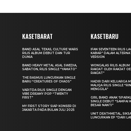
KASETBARAT
KASETBARU
BAND ASAL TEXAS, CULTURE WARS
IFAN SEVENTEEN RILIS L
RILIS ALBUM DEBUT DAN TUR
KABAR” DALAM ALTERNA
DUNIA
VERSION
BAND HEAVY METAL ASAL SWEDIA,
WONGALAS RILIS ALBUM 
SABATON, RILIS SINGLE “YAMATO”
RAKJAT OLEH RAKJAT O
RAKJAT”
THE RASMUS LUNCURKAN SINGLE
BARU “CREATURES OF CHAOS”
HADIR DARI KELUARGA MU
MALIQA RILIS SINGLE “R
MENGGILA”
VARITDA RILIS SINGLE DENGAN
VIBE DREAMY POP “TWENTY
FIRST”
GIRL BAND ANAK ‘SPARKLE
SINGLE DEBUT “SAMPAI 
BESAR NANTI”
MY FIRST STORY SIAP KONSER DI
JAKARTA PADA BULAN JULI 2025
UNIT DEATHMETAL, SIKS
LUNCURKAN EP “DARI LA