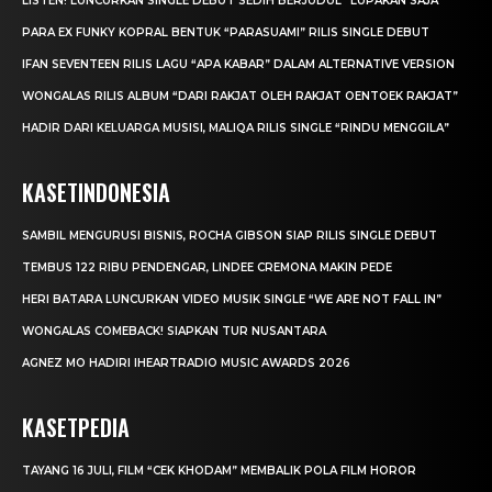
LISTEN! LUNCURKAN SINGLE DEBUT SEDIH BERJUDUL “LUPAKAN SAJA”
PARA EX FUNKY KOPRAL BENTUK “PARASUAMI” RILIS SINGLE DEBUT
IFAN SEVENTEEN RILIS LAGU “APA KABAR” DALAM ALTERNATIVE VERSION
WONGALAS RILIS ALBUM “DARI RAKJAT OLEH RAKJAT OENTOEK RAKJAT”
HADIR DARI KELUARGA MUSISI, MALIQA RILIS SINGLE “RINDU MENGGILA”
KASETINDONESIA
SAMBIL MENGURUSI BISNIS, ROCHA GIBSON SIAP RILIS SINGLE DEBUT
TEMBUS 122 RIBU PENDENGAR, LINDEE CREMONA MAKIN PEDE
HERI BATARA LUNCURKAN VIDEO MUSIK SINGLE “WE ARE NOT FALL IN”
WONGALAS COMEBACK! SIAPKAN TUR NUSANTARA
AGNEZ MO HADIRI IHEARTRADIO MUSIC AWARDS 2026
KASETPEDIA
TAYANG 16 JULI, FILM “CEK KHODAM” MEMBALIK POLA FILM HOROR