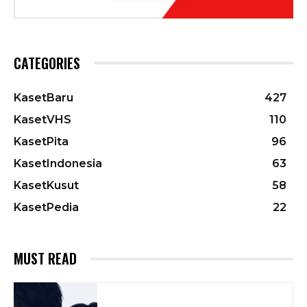
CATEGORIES
KasetBaru
427
KasetVHS
110
KasetPita
96
KasetIndonesia
63
KasetKusut
58
KasetPedia
22
MUST READ