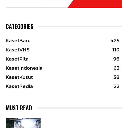
CATEGORIES
KasetBaru
425
KasetVHS
110
KasetPita
96
KasetIndonesia
63
KasetKusut
58
KasetPedia
22
MUST READ