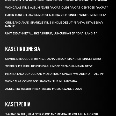
IFAN SEVENTEEN RILIS LAGU “APA KABAR” DALAM ALTERNATIVE VERSION
WONGALAS RILIS ALBUM “DARI RAKJAT OLEH RAKJAT OENTOEK RAKJAT”
HADIR DARI KELUARGA MUSISI, MALIQA RILIS SINGLE “RINDU MENGGILA”
GIRL BAND ANAK ‘SPARKLE’ RILIS SINGLE DEBUT “SAMPAI KITA BESAR
NANTI”
UNIT DEATHMETAL, SIKSA KUBUR, LUNCURKAN EP “DARI LANGIT”
KASETINDONESIA
SAMBIL MENGURUSI BISNIS, ROCHA GIBSON SIAP RILIS SINGLE DEBUT
TEMBUS 122 RIBU PENDENGAR, LINDEE CREMONA MAKIN PEDE
HERI BATARA LUNCURKAN VIDEO MUSIK SINGLE “WE ARE NOT FALL IN”
WONGALAS COMEBACK! SIAPKAN TUR NUSANTARA
AGNEZ MO HADIRI IHEARTRADIO MUSIC AWARDS 2026
KASETPEDIA
TAYANG 16 JULI, FILM “CEK KHODAM” MEMBALIK POLA FILM HOROR