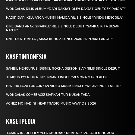
IFAN SEVENTEEN RILIS LAGU “APA KABAR” DALAM ALTERNATIVE VERSION
WONGALAS RILIS ALBUM “DARI RAKJAT OLEH RAKJAT OENTOEK RAKJAT”
HADIR DARI KELUARGA MUSISI, MALIQA RILIS SINGLE “RINDU MENGGILA”
GIRL BAND ANAK ‘SPARKLE’ RILIS SINGLE DEBUT “SAMPAI KITA BESAR
NANTI”
UNIT DEATHMETAL, SIKSA KUBUR, LUNCURKAN EP “DARI LANGIT”
KASETINDONESIA
SAMBIL MENGURUSI BISNIS, ROCHA GIBSON SIAP RILIS SINGLE DEBUT
TEMBUS 122 RIBU PENDENGAR, LINDEE CREMONA MAKIN PEDE
HERI BATARA LUNCURKAN VIDEO MUSIK SINGLE “WE ARE NOT FALL IN”
WONGALAS COMEBACK! SIAPKAN TUR NUSANTARA
AGNEZ MO HADIRI IHEARTRADIO MUSIC AWARDS 2026
KASETPEDIA
TAYANG 16 JULI, FILM “CEK KHODAM” MEMBALIK POLA FILM HOROR