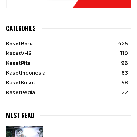
CATEGORIES
KasetBaru
425
KasetVHS
110
KasetPita
96
KasetIndonesia
63
KasetKusut
58
KasetPedia
22
MUST READ