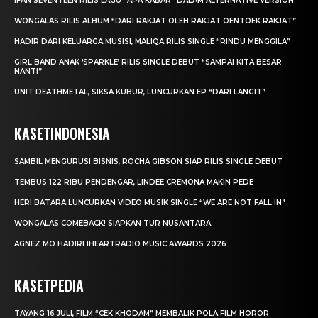
IFAN SEVENTEEN RILIS LAGU “APA KABAR” DALAM ALTERNATIVE VERSION
WONGALAS RILIS ALBUM “DARI RAKJAT OLEH RAKJAT OENTOEK RAKJAT”
HADIR DARI KELUARGA MUSISI, MALIQA RILIS SINGLE “RINDU MENGGILA”
GIRL BAND ANAK ‘SPARKLE’ RILIS SINGLE DEBUT “SAMPAI KITA BESAR
NANTI”
UNIT DEATHMETAL, SIKSA KUBUR, LUNCURKAN EP “DARI LANGIT”
KASETINDONESIA
SAMBIL MENGURUSI BISNIS, ROCHA GIBSON SIAP RILIS SINGLE DEBUT
TEMBUS 122 RIBU PENDENGAR, LINDEE CREMONA MAKIN PEDE
HERI BATARA LUNCURKAN VIDEO MUSIK SINGLE “WE ARE NOT FALL IN”
WONGALAS COMEBACK! SIAPKAN TUR NUSANTARA
AGNEZ MO HADIRI IHEARTRADIO MUSIC AWARDS 2026
KASETPEDIA
TAYANG 16 JULI, FILM “CEK KHODAM” MEMBALIK POLA FILM HOROR