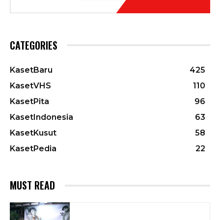
CATEGORIES
KasetBaru
425
KasetVHS
110
KasetPita
96
KasetIndonesia
63
KasetKusut
58
KasetPedia
22
MUST READ