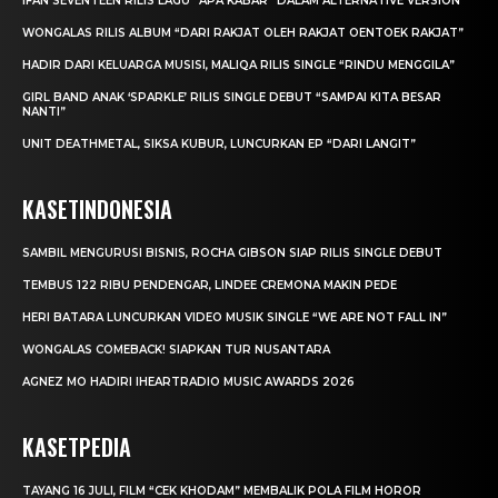
IFAN SEVENTEEN RILIS LAGU “APA KABAR” DALAM ALTERNATIVE VERSION
WONGALAS RILIS ALBUM “DARI RAKJAT OLEH RAKJAT OENTOEK RAKJAT”
HADIR DARI KELUARGA MUSISI, MALIQA RILIS SINGLE “RINDU MENGGILA”
GIRL BAND ANAK ‘SPARKLE’ RILIS SINGLE DEBUT “SAMPAI KITA BESAR
NANTI”
UNIT DEATHMETAL, SIKSA KUBUR, LUNCURKAN EP “DARI LANGIT”
KASETINDONESIA
SAMBIL MENGURUSI BISNIS, ROCHA GIBSON SIAP RILIS SINGLE DEBUT
TEMBUS 122 RIBU PENDENGAR, LINDEE CREMONA MAKIN PEDE
HERI BATARA LUNCURKAN VIDEO MUSIK SINGLE “WE ARE NOT FALL IN”
WONGALAS COMEBACK! SIAPKAN TUR NUSANTARA
AGNEZ MO HADIRI IHEARTRADIO MUSIC AWARDS 2026
KASETPEDIA
TAYANG 16 JULI, FILM “CEK KHODAM” MEMBALIK POLA FILM HOROR