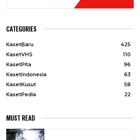
CATEGORIES
KasetBaru
425
KasetVHS
110
KasetPita
96
KasetIndonesia
63
KasetKusut
58
KasetPedia
22
MUST READ