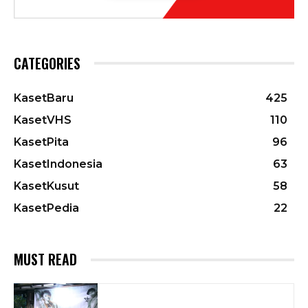
CATEGORIES
KasetBaru
425
KasetVHS
110
KasetPita
96
KasetIndonesia
63
KasetKusut
58
KasetPedia
22
MUST READ