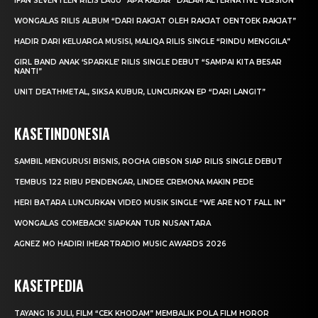
IFAN SEVENTEEN RILIS LAGU “APA KABAR” DALAM ALTERNATIVE VERSION
WONGALAS RILIS ALBUM “DARI RAKJAT OLEH RAKJAT OENTOEK RAKJAT”
HADIR DARI KELUARGA MUSISI, MALIQA RILIS SINGLE “RINDU MENGGILA”
GIRL BAND ANAK ‘SPARKLE’ RILIS SINGLE DEBUT “SAMPAI KITA BESAR
NANTI”
UNIT DEATHMETAL, SIKSA KUBUR, LUNCURKAN EP “DARI LANGIT”
KASETINDONESIA
SAMBIL MENGURUSI BISNIS, ROCHA GIBSON SIAP RILIS SINGLE DEBUT
TEMBUS 122 RIBU PENDENGAR, LINDEE CREMONA MAKIN PEDE
HERI BATARA LUNCURKAN VIDEO MUSIK SINGLE “WE ARE NOT FALL IN”
WONGALAS COMEBACK! SIAPKAN TUR NUSANTARA
AGNEZ MO HADIRI IHEARTRADIO MUSIC AWARDS 2026
KASETPEDIA
TAYANG 16 JULI, FILM “CEK KHODAM” MEMBALIK POLA FILM HOROR