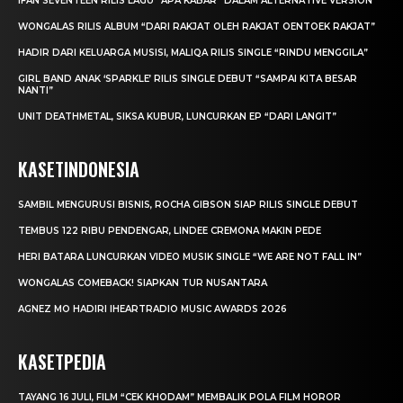
IFAN SEVENTEEN RILIS LAGU “APA KABAR” DALAM ALTERNATIVE VERSION
WONGALAS RILIS ALBUM “DARI RAKJAT OLEH RAKJAT OENTOEK RAKJAT”
HADIR DARI KELUARGA MUSISI, MALIQA RILIS SINGLE “RINDU MENGGILA”
GIRL BAND ANAK ‘SPARKLE’ RILIS SINGLE DEBUT “SAMPAI KITA BESAR
NANTI”
UNIT DEATHMETAL, SIKSA KUBUR, LUNCURKAN EP “DARI LANGIT”
KASETINDONESIA
SAMBIL MENGURUSI BISNIS, ROCHA GIBSON SIAP RILIS SINGLE DEBUT
TEMBUS 122 RIBU PENDENGAR, LINDEE CREMONA MAKIN PEDE
HERI BATARA LUNCURKAN VIDEO MUSIK SINGLE “WE ARE NOT FALL IN”
WONGALAS COMEBACK! SIAPKAN TUR NUSANTARA
AGNEZ MO HADIRI IHEARTRADIO MUSIC AWARDS 2026
KASETPEDIA
TAYANG 16 JULI, FILM “CEK KHODAM” MEMBALIK POLA FILM HOROR