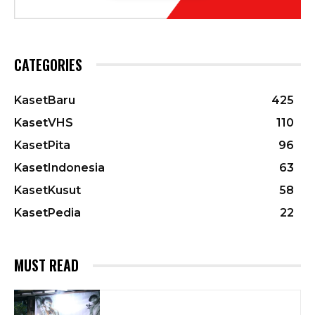
CATEGORIES
KasetBaru
425
KasetVHS
110
KasetPita
96
KasetIndonesia
63
KasetKusut
58
KasetPedia
22
MUST READ