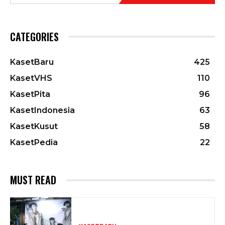
CATEGORIES
KasetBaru
425
KasetVHS
110
KasetPita
96
KasetIndonesia
63
KasetKusut
58
KasetPedia
22
MUST READ