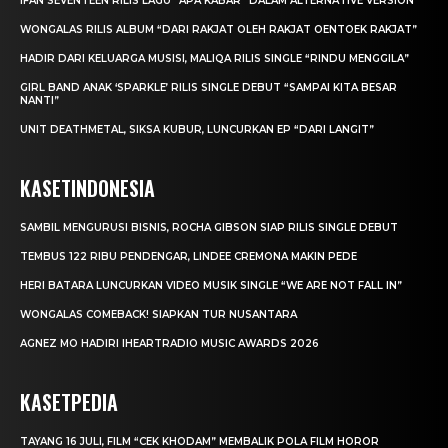
IFAN SEVENTEEN RILIS LAGU “APA KABAR” DALAM ALTERNATIVE VERSION
WONGALAS RILIS ALBUM “DARI RAKJAT OLEH RAKJAT OENTOEK RAKJAT”
HADIR DARI KELUARGA MUSISI, MALIQA RILIS SINGLE “RINDU MENGGILA”
GIRL BAND ANAK ‘SPARKLE’ RILIS SINGLE DEBUT “SAMPAI KITA BESAR
NANTI”
UNIT DEATHMETAL, SIKSA KUBUR, LUNCURKAN EP “DARI LANGIT”
KASETINDONESIA
SAMBIL MENGURUSI BISNIS, ROCHA GIBSON SIAP RILIS SINGLE DEBUT
TEMBUS 122 RIBU PENDENGAR, LINDEE CREMONA MAKIN PEDE
HERI BATARA LUNCURKAN VIDEO MUSIK SINGLE “WE ARE NOT FALL IN”
WONGALAS COMEBACK! SIAPKAN TUR NUSANTARA
AGNEZ MO HADIRI IHEARTRADIO MUSIC AWARDS 2026
KASETPEDIA
TAYANG 16 JULI, FILM “CEK KHODAM” MEMBALIK POLA FILM HOROR