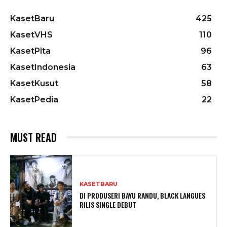
KasetBaru
425
KasetVHS
110
KasetPita
96
KasetIndonesia
63
KasetKusut
58
KasetPedia
22
MUST READ
KASETBARU
DI PRODUSERI BAYU RANDU, BLACK LANGUES
RILIS SINGLE DEBUT