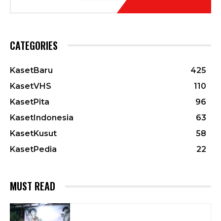
CATEGORIES
KasetBaru
425
KasetVHS
110
KasetPita
96
KasetIndonesia
63
KasetKusut
58
KasetPedia
22
MUST READ