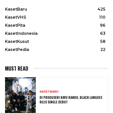
KasetBaru
425
KasetVHS
110
KasetPita
96
KasetIndonesia
63
KasetKusut
58
KasetPedia
22
MUST READ
KASETBARU
DI PRODUSERI BAYU RANDU, BLACK LANGUES
RILIS SINGLE DEBUT