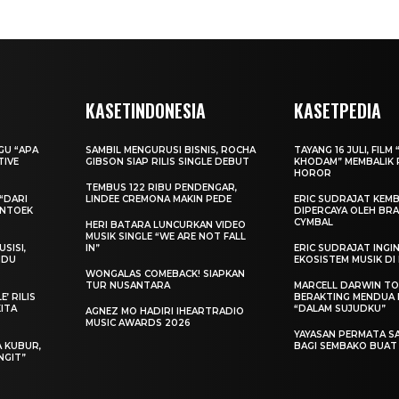
KASETINDONESIA
KASETPEDIA
AGU “APA
SAMBIL MENGURUSI BISNIS, ROCHA
TAYANG 16 JULI, FILM 
TIVE
GIBSON SIAP RILIS SINGLE DEBUT
KHODAM” MEMBALIK 
HOROR
TEMBUS 122 RIBU PENDENGAR,
“DARI
LINDEE CREMONA MAKIN PEDE
ERIC SUDRAJAT KEMB
ENTOEK
DIPERCAYA OLEH BRA
CYMBAL
HERI BATARA LUNCURKAN VIDEO
MUSIK SINGLE “WE ARE NOT FALL
SISI,
IN”
ERIC SUDRAJAT ING
INDU
EKOSISTEM MUSIK DI
WONGALAS COMEBACK! SIAPKAN
TUR NUSANTARA
MARCELL DARWIN T
’ RILIS
BERAKTING MENDUA D
KITA
“DALAM SUJUDKU”
AGNEZ MO HADIRI IHEARTRADIO
MUSIC AWARDS 2026
YAYASAN PERMATA S
A KUBUR,
BAGI SEMBAKO BUA
NGIT”