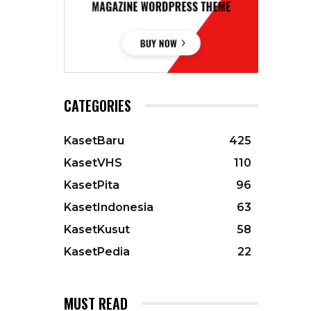
CATEGORIES
KasetBaru
425
KasetVHS
110
KasetPita
96
KasetIndonesia
63
KasetKusut
58
KasetPedia
22
MUST READ