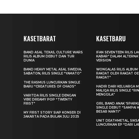
KASETBARAT
KASETBARU
BAND ASAL TEXAS, CULTURE WARS
IFAN SEVENTEEN RILIS L
RILIS ALBUM DEBUT DAN TUR
KABAR” DALAM ALTERNA
DUNIA
VERSION
BAND HEAVY METAL ASAL SWEDIA,
WONGALAS RILIS ALBUM 
SABATON, RILIS SINGLE “YAMATO”
RAKJAT OLEH RAKJAT O
RAKJAT”
THE RASMUS LUNCURKAN SINGLE
BARU “CREATURES OF CHAOS”
HADIR DARI KELUARGA MU
MALIQA RILIS SINGLE “R
MENGGILA”
VARITDA RILIS SINGLE DENGAN
VIBE DREAMY POP “TWENTY
FIRST”
GIRL BAND ANAK ‘SPARKLE
SINGLE DEBUT “SAMPAI 
BESAR NANTI”
MY FIRST STORY SIAP KONSER DI
JAKARTA PADA BULAN JULI 2025
UNIT DEATHMETAL, SIKS
LUNCURKAN EP “DARI LA