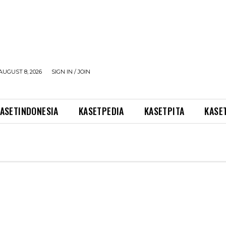
AUGUST 8, 2026
SIGN IN / JOIN
ASETINDONESIA
KASETPEDIA
KASETPITA
KASE