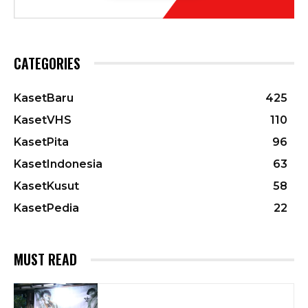
CATEGORIES
KasetBaru
425
KasetVHS
110
KasetPita
96
KasetIndonesia
63
KasetKusut
58
KasetPedia
22
MUST READ