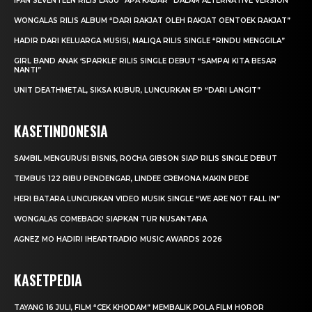
IFAN SEVENTEEN RILIS LAGU “APA KABAR” DALAM ALTERNATIVE VERSION
WONGALAS RILIS ALBUM “DARI RAKJAT OLEH RAKJAT OENTOEK RAKJAT”
HADIR DARI KELUARGA MUSISI, MALIQA RILIS SINGLE “RINDU MENGGILA”
GIRL BAND ANAK ‘SPARKLE’ RILIS SINGLE DEBUT “SAMPAI KITA BESAR
NANTI”
UNIT DEATHMETAL, SIKSA KUBUR, LUNCURKAN EP “DARI LANGIT”
KASETINDONESIA
SAMBIL MENGURUSI BISNIS, ROCHA GIBSON SIAP RILIS SINGLE DEBUT
TEMBUS 122 RIBU PENDENGAR, LINDEE CREMONA MAKIN PEDE
HERI BATARA LUNCURKAN VIDEO MUSIK SINGLE “WE ARE NOT FALL IN”
WONGALAS COMEBACK! SIAPKAN TUR NUSANTARA
AGNEZ MO HADIRI IHEARTRADIO MUSIC AWARDS 2026
KASETPEDIA
TAYANG 16 JULI, FILM “CEK KHODAM” MEMBALIK POLA FILM HOROR