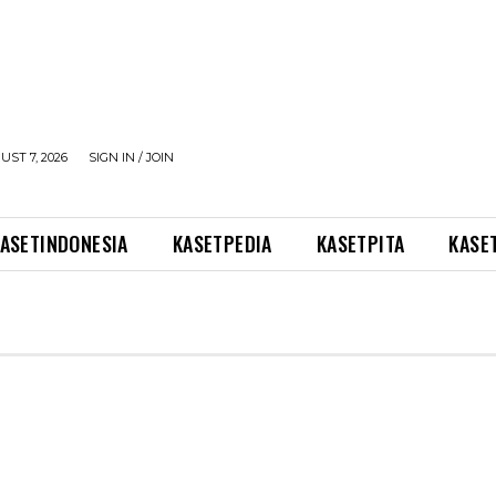
UST 7, 2026
SIGN IN / JOIN
ASETINDONESIA
KASETPEDIA
KASETPITA
KASE