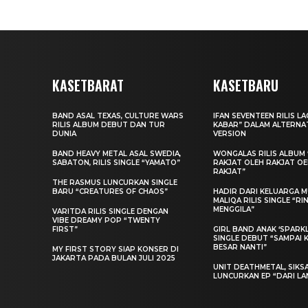
KASETBARAT
KASETBARU
BAND ASAL TEXAS, CULTURE WARS
IFAN SEVENTEEN RILIS L
RILIS ALBUM DEBUT DAN TUR
KABAR” DALAM ALTERNA
DUNIA
VERSION
BAND HEAVY METAL ASAL SWEDIA,
WONGALAS RILIS ALBUM 
SABATON, RILIS SINGLE “YAMATO”
RAKJAT OLEH RAKJAT O
RAKJAT”
THE RASMUS LUNCURKAN SINGLE
BARU “CREATURES OF CHAOS”
HADIR DARI KELUARGA MU
MALIQA RILIS SINGLE “R
MENGGILA”
VARITDA RILIS SINGLE DENGAN
VIBE DREAMY POP “TWENTY
FIRST”
GIRL BAND ANAK ‘SPARKLE
SINGLE DEBUT “SAMPAI 
BESAR NANTI”
MY FIRST STORY SIAP KONSER DI
JAKARTA PADA BULAN JULI 2025
UNIT DEATHMETAL, SIKS
LUNCURKAN EP “DARI LA