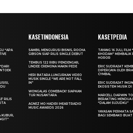
KASETINDONESIA
KASETPEDIA
AGU “APA
SAMBIL MENGURUSI BISNIS, ROCHA
TAYANG 16 JULI, FILM 
TIVE
GIBSON SIAP RILIS SINGLE DEBUT
KHODAM” MEMBALIK 
HOROR
TEMBUS 122 RIBU PENDENGAR,
“DARI
LINDEE CREMONA MAKIN PEDE
ERIC SUDRAJAT KEMB
ENTOEK
DIPERCAYA OLEH BRA
CYMBAL
HERI BATARA LUNCURKAN VIDEO
MUSIK SINGLE “WE ARE NOT FALL
SISI,
IN”
ERIC SUDRAJAT ING
INDU
EKOSISTEM MUSIK DI
WONGALAS COMEBACK! SIAPKAN
TUR NUSANTARA
MARCELL DARWIN T
’ RILIS
BERAKTING MENDUA D
KITA
“DALAM SUJUDKU”
AGNEZ MO HADIRI IHEARTRADIO
MUSIC AWARDS 2026
YAYASAN PERMATA S
A KUBUR,
BAGI SEMBAKO BUA
NGIT”