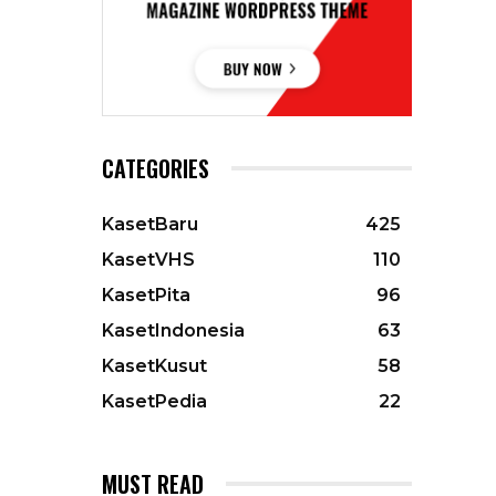
CATEGORIES
KasetBaru
425
KasetVHS
110
KasetPita
96
KasetIndonesia
63
KasetKusut
58
KasetPedia
22
MUST READ