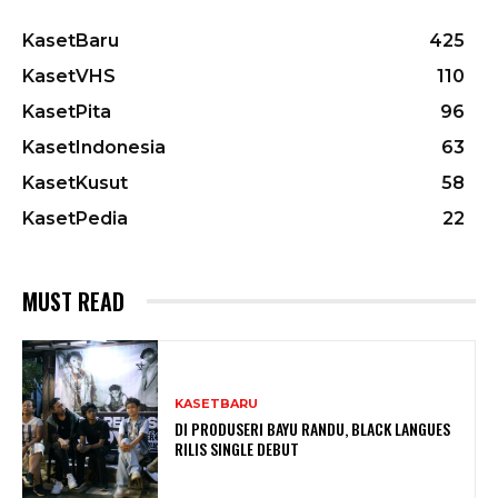
KasetBaru
425
KasetVHS
110
KasetPita
96
KasetIndonesia
63
KasetKusut
58
KasetPedia
22
MUST READ
KASETBARU
DI PRODUSERI BAYU RANDU, BLACK LANGUES
RILIS SINGLE DEBUT