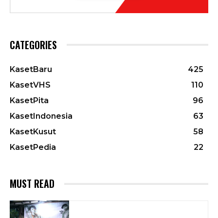
CATEGORIES
KasetBaru
425
KasetVHS
110
KasetPita
96
KasetIndonesia
63
KasetKusut
58
KasetPedia
22
MUST READ