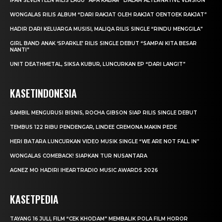
IFAN SEVENTEEN RILIS LAGU “APA KABAR” DALAM ALTERNATIVE VERSION
WONGALAS RILIS ALBUM “DARI RAKJAT OLEH RAKJAT OENTOEK RAKJAT”
HADIR DARI KELUARGA MUSISI, MALIQA RILIS SINGLE “RINDU MENGGILA”
GIRL BAND ANAK ‘SPARKLE’ RILIS SINGLE DEBUT “SAMPAI KITA BESAR
NANTI”
UNIT DEATHMETAL, SIKSA KUBUR, LUNCURKAN EP “DARI LANGIT”
KASETINDONESIA
SAMBIL MENGURUSI BISNIS, ROCHA GIBSON SIAP RILIS SINGLE DEBUT
TEMBUS 122 RIBU PENDENGAR, LINDEE CREMONA MAKIN PEDE
HERI BATARA LUNCURKAN VIDEO MUSIK SINGLE “WE ARE NOT FALL IN”
WONGALAS COMEBACK! SIAPKAN TUR NUSANTARA
AGNEZ MO HADIRI IHEARTRADIO MUSIC AWARDS 2026
KASETPEDIA
TAYANG 16 JULI, FILM “CEK KHODAM” MEMBALIK POLA FILM HOROR