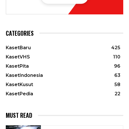
CATEGORIES
KasetBaru
425
KasetVHS
110
KasetPita
96
KasetIndonesia
63
KasetKusut
58
KasetPedia
22
MUST READ