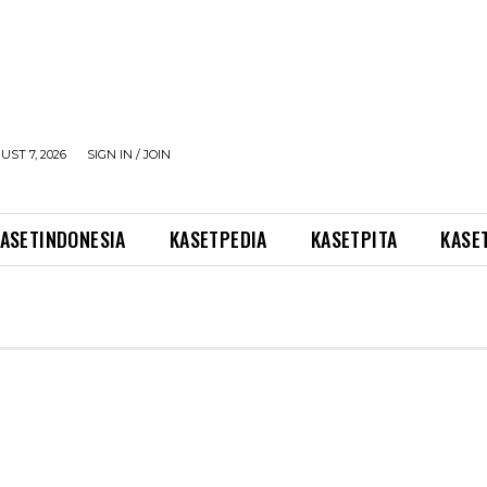
UST 7, 2026
SIGN IN / JOIN
ASETINDONESIA
KASETPEDIA
KASETPITA
KASE