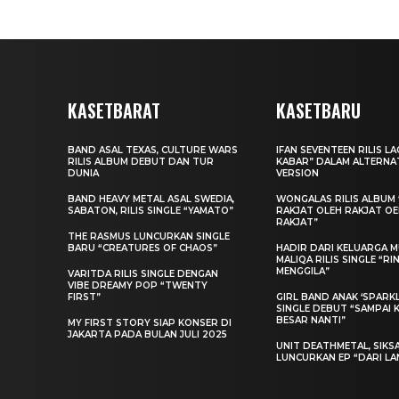
KASETBARAT
KASETBARU
BAND ASAL TEXAS, CULTURE WARS
IFAN SEVENTEEN RILIS L
RILIS ALBUM DEBUT DAN TUR
KABAR” DALAM ALTERNA
DUNIA
VERSION
BAND HEAVY METAL ASAL SWEDIA,
WONGALAS RILIS ALBUM 
SABATON, RILIS SINGLE “YAMATO”
RAKJAT OLEH RAKJAT O
RAKJAT”
THE RASMUS LUNCURKAN SINGLE
BARU “CREATURES OF CHAOS”
HADIR DARI KELUARGA MU
MALIQA RILIS SINGLE “R
MENGGILA”
VARITDA RILIS SINGLE DENGAN
VIBE DREAMY POP “TWENTY
FIRST”
GIRL BAND ANAK ‘SPARKLE
SINGLE DEBUT “SAMPAI 
BESAR NANTI”
MY FIRST STORY SIAP KONSER DI
JAKARTA PADA BULAN JULI 2025
UNIT DEATHMETAL, SIKS
LUNCURKAN EP “DARI LA