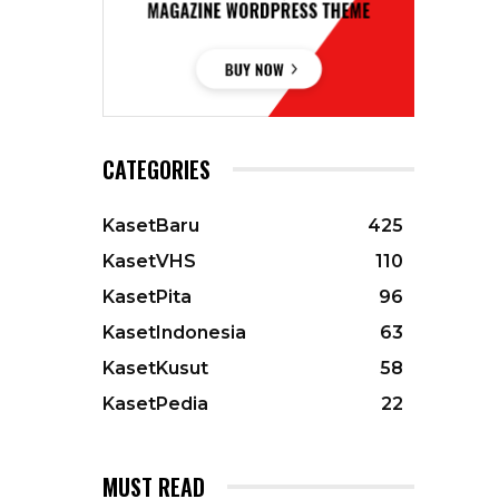
CATEGORIES
KasetBaru
425
KasetVHS
110
KasetPita
96
KasetIndonesia
63
KasetKusut
58
KasetPedia
22
MUST READ