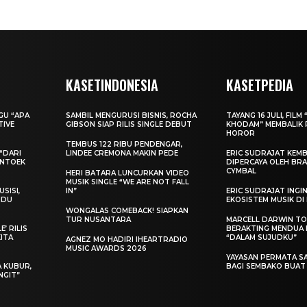
KASETINDONESIA
KASETPEDIA
AGU “APA
SAMBIL MENGURUSI BISNIS, ROCHA
TAYANG 16 JULI, FILM 
TIVE
GIBSON SIAP RILIS SINGLE DEBUT
KHODAM” MEMBALIK 
HOROR
TEMBUS 122 RIBU PENDENGAR,
“DARI
LINDEE CREMONA MAKIN PEDE
ERIC SUDRAJAT KEMB
ENTOEK
DIPERCAYA OLEH BRA
CYMBAL
HERI BATARA LUNCURKAN VIDEO
MUSIK SINGLE “WE ARE NOT FALL
SISI,
IN”
ERIC SUDRAJAT ING
INDU
EKOSISTEM MUSIK DI
WONGALAS COMEBACK! SIAPKAN
TUR NUSANTARA
MARCELL DARWIN T
’ RILIS
BERAKTING MENDUA D
KITA
“DALAM SUJUDKU”
AGNEZ MO HADIRI IHEARTRADIO
MUSIC AWARDS 2026
YAYASAN PERMATA S
A KUBUR,
BAGI SEMBAKO BUA
NGIT”