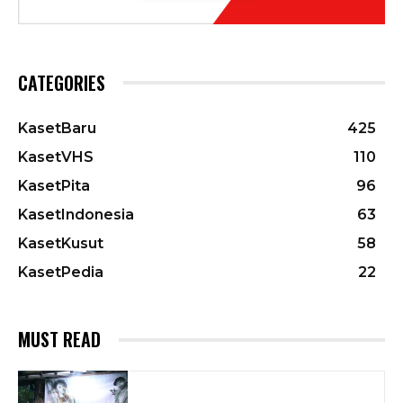
CATEGORIES
KasetBaru
425
KasetVHS
110
KasetPita
96
KasetIndonesia
63
KasetKusut
58
KasetPedia
22
MUST READ