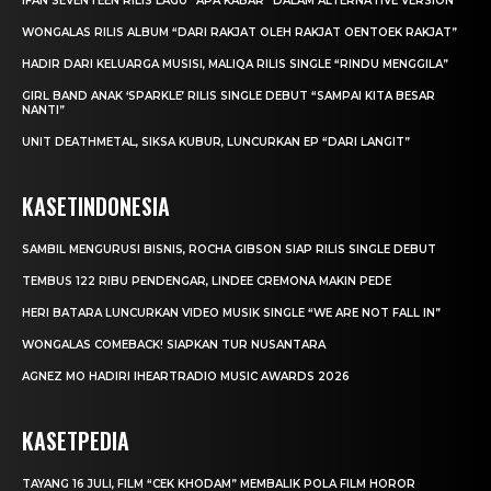
IFAN SEVENTEEN RILIS LAGU “APA KABAR” DALAM ALTERNATIVE VERSION
WONGALAS RILIS ALBUM “DARI RAKJAT OLEH RAKJAT OENTOEK RAKJAT”
HADIR DARI KELUARGA MUSISI, MALIQA RILIS SINGLE “RINDU MENGGILA”
GIRL BAND ANAK ‘SPARKLE’ RILIS SINGLE DEBUT “SAMPAI KITA BESAR
NANTI”
UNIT DEATHMETAL, SIKSA KUBUR, LUNCURKAN EP “DARI LANGIT”
KASETINDONESIA
SAMBIL MENGURUSI BISNIS, ROCHA GIBSON SIAP RILIS SINGLE DEBUT
TEMBUS 122 RIBU PENDENGAR, LINDEE CREMONA MAKIN PEDE
HERI BATARA LUNCURKAN VIDEO MUSIK SINGLE “WE ARE NOT FALL IN”
WONGALAS COMEBACK! SIAPKAN TUR NUSANTARA
AGNEZ MO HADIRI IHEARTRADIO MUSIC AWARDS 2026
KASETPEDIA
TAYANG 16 JULI, FILM “CEK KHODAM” MEMBALIK POLA FILM HOROR