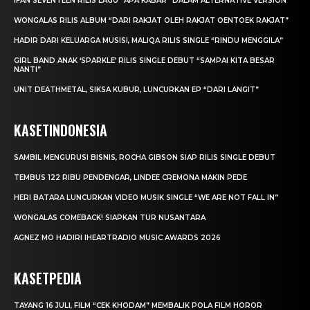
IFAN SEVENTEEN RILIS LAGU “APA KABAR” DALAM ALTERNATIVE VERSION
WONGALAS RILIS ALBUM “DARI RAKJAT OLEH RAKJAT OENTOEK RAKJAT”
HADIR DARI KELUARGA MUSISI, MALIQA RILIS SINGLE “RINDU MENGGILA”
GIRL BAND ANAK ‘SPARKLE’ RILIS SINGLE DEBUT “SAMPAI KITA BESAR
NANTI”
UNIT DEATHMETAL, SIKSA KUBUR, LUNCURKAN EP “DARI LANGIT”
KASETINDONESIA
SAMBIL MENGURUSI BISNIS, ROCHA GIBSON SIAP RILIS SINGLE DEBUT
TEMBUS 122 RIBU PENDENGAR, LINDEE CREMONA MAKIN PEDE
HERI BATARA LUNCURKAN VIDEO MUSIK SINGLE “WE ARE NOT FALL IN”
WONGALAS COMEBACK! SIAPKAN TUR NUSANTARA
AGNEZ MO HADIRI IHEARTRADIO MUSIC AWARDS 2026
KASETPEDIA
TAYANG 16 JULI, FILM “CEK KHODAM” MEMBALIK POLA FILM HOROR