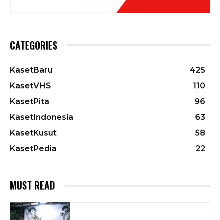
CATEGORIES
KasetBaru
425
KasetVHS
110
KasetPita
96
KasetIndonesia
63
KasetKusut
58
KasetPedia
22
MUST READ