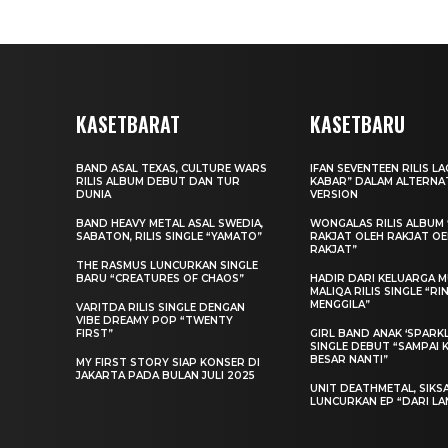
KASETBARAT
KASETBARU
BAND ASAL TEXAS, CULTURE WARS
IFAN SEVENTEEN RILIS L
RILIS ALBUM DEBUT DAN TUR
KABAR” DALAM ALTERNA
DUNIA
VERSION
BAND HEAVY METAL ASAL SWEDIA,
WONGALAS RILIS ALBUM 
SABATON, RILIS SINGLE “YAMATO”
RAKJAT OLEH RAKJAT O
RAKJAT”
THE RASMUS LUNCURKAN SINGLE
BARU “CREATURES OF CHAOS”
HADIR DARI KELUARGA MU
MALIQA RILIS SINGLE “R
MENGGILA”
VARITDA RILIS SINGLE DENGAN
VIBE DREAMY POP “TWENTY
FIRST”
GIRL BAND ANAK ‘SPARKLE
SINGLE DEBUT “SAMPAI 
BESAR NANTI”
MY FIRST STORY SIAP KONSER DI
JAKARTA PADA BULAN JULI 2025
UNIT DEATHMETAL, SIKS
LUNCURKAN EP “DARI LA