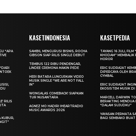
KASETINDONESIA
KASETPEDIA
AGU “APA
SAMBIL MENGURUSI BISNIS, ROCHA
TAYANG 16 JULI, FILM 
TIVE
GIBSON SIAP RILIS SINGLE DEBUT
KHODAM” MEMBALIK 
HOROR
TEMBUS 122 RIBU PENDENGAR,
“DARI
LINDEE CREMONA MAKIN PEDE
ERIC SUDRAJAT KEMB
ENTOEK
DIPERCAYA OLEH BRA
CYMBAL
HERI BATARA LUNCURKAN VIDEO
MUSIK SINGLE “WE ARE NOT FALL
SISI,
IN”
ERIC SUDRAJAT ING
INDU
EKOSISTEM MUSIK DI
WONGALAS COMEBACK! SIAPKAN
TUR NUSANTARA
MARCELL DARWIN T
’ RILIS
BERAKTING MENDUA D
KITA
“DALAM SUJUDKU”
AGNEZ MO HADIRI IHEARTRADIO
MUSIC AWARDS 2026
YAYASAN PERMATA S
A KUBUR,
BAGI SEMBAKO BUA
NGIT”