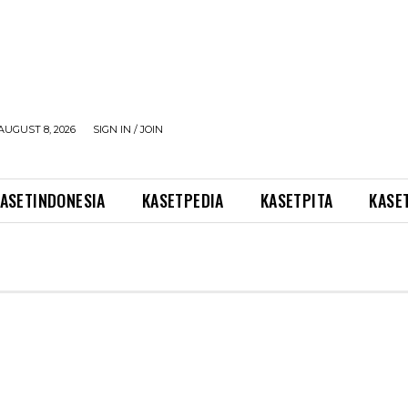
AUGUST 8, 2026
SIGN IN / JOIN
ASETINDONESIA
KASETPEDIA
KASETPITA
KASE