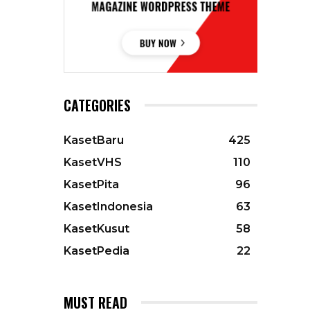
CATEGORIES
KasetBaru
425
KasetVHS
110
KasetPita
96
KasetIndonesia
63
KasetKusut
58
KasetPedia
22
MUST READ