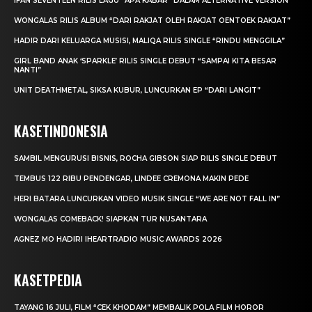
IFAN SEVENTEEN RILIS LAGU “APA KABAR” DALAM ALTERNATIVE VERSION
WONGALAS RILIS ALBUM “DARI RAKJAT OLEH RAKJAT OENTOEK RAKJAT”
HADIR DARI KELUARGA MUSISI, MALIQA RILIS SINGLE “RINDU MENGGILA”
GIRL BAND ANAK ‘SPARKLE’ RILIS SINGLE DEBUT “SAMPAI KITA BESAR
NANTI”
UNIT DEATHMETAL, SIKSA KUBUR, LUNCURKAN EP “DARI LANGIT”
KASETINDONESIA
SAMBIL MENGURUSI BISNIS, ROCHA GIBSON SIAP RILIS SINGLE DEBUT
TEMBUS 122 RIBU PENDENGAR, LINDEE CREMONA MAKIN PEDE
HERI BATARA LUNCURKAN VIDEO MUSIK SINGLE “WE ARE NOT FALL IN”
WONGALAS COMEBACK! SIAPKAN TUR NUSANTARA
AGNEZ MO HADIRI IHEARTRADIO MUSIC AWARDS 2026
KASETPEDIA
TAYANG 16 JULI, FILM “CEK KHODAM” MEMBALIK POLA FILM HOROR