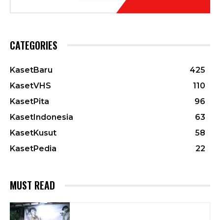
CATEGORIES
KasetBaru
425
KasetVHS
110
KasetPita
96
KasetIndonesia
63
KasetKusut
58
KasetPedia
22
MUST READ