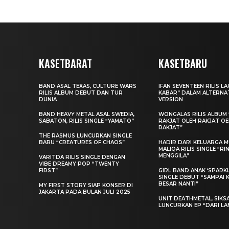
KASETBARAT
KASETBARU
BAND ASAL TEXAS, CULTURE WARS
IFAN SEVENTEEN RILIS L
RILIS ALBUM DEBUT DAN TUR
KABAR” DALAM ALTERNA
DUNIA
VERSION
BAND HEAVY METAL ASAL SWEDIA,
WONGALAS RILIS ALBUM 
SABATON, RILIS SINGLE “YAMATO”
RAKJAT OLEH RAKJAT O
RAKJAT”
THE RASMUS LUNCURKAN SINGLE
BARU “CREATURES OF CHAOS”
HADIR DARI KELUARGA MU
MALIQA RILIS SINGLE “R
MENGGILA”
VARITDA RILIS SINGLE DENGAN
VIBE DREAMY POP “TWENTY
FIRST”
GIRL BAND ANAK ‘SPARKLE
SINGLE DEBUT “SAMPAI 
BESAR NANTI”
MY FIRST STORY SIAP KONSER DI
JAKARTA PADA BULAN JULI 2025
UNIT DEATHMETAL, SIKS
LUNCURKAN EP “DARI LA