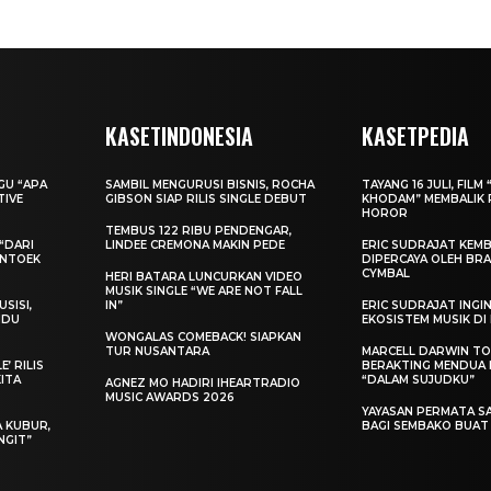
KASETINDONESIA
KASETPEDIA
AGU “APA
SAMBIL MENGURUSI BISNIS, ROCHA
TAYANG 16 JULI, FILM 
TIVE
GIBSON SIAP RILIS SINGLE DEBUT
KHODAM” MEMBALIK 
HOROR
TEMBUS 122 RIBU PENDENGAR,
“DARI
LINDEE CREMONA MAKIN PEDE
ERIC SUDRAJAT KEMB
ENTOEK
DIPERCAYA OLEH BRA
CYMBAL
HERI BATARA LUNCURKAN VIDEO
MUSIK SINGLE “WE ARE NOT FALL
SISI,
IN”
ERIC SUDRAJAT ING
INDU
EKOSISTEM MUSIK DI
WONGALAS COMEBACK! SIAPKAN
TUR NUSANTARA
MARCELL DARWIN T
’ RILIS
BERAKTING MENDUA D
KITA
“DALAM SUJUDKU”
AGNEZ MO HADIRI IHEARTRADIO
MUSIC AWARDS 2026
YAYASAN PERMATA S
A KUBUR,
BAGI SEMBAKO BUA
NGIT”