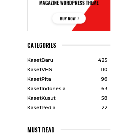
CATEGORIES
KasetBaru
425
KasetVHS
110
KasetPita
96
KasetIndonesia
63
KasetKusut
58
KasetPedia
22
MUST READ