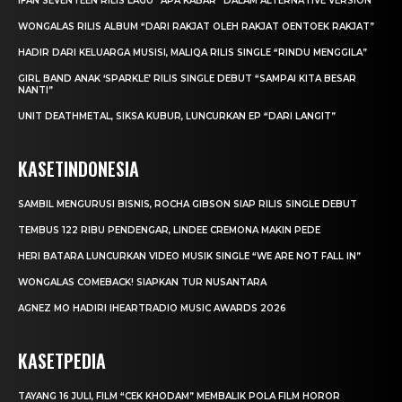
IFAN SEVENTEEN RILIS LAGU “APA KABAR” DALAM ALTERNATIVE VERSION
WONGALAS RILIS ALBUM “DARI RAKJAT OLEH RAKJAT OENTOEK RAKJAT”
HADIR DARI KELUARGA MUSISI, MALIQA RILIS SINGLE “RINDU MENGGILA”
GIRL BAND ANAK ‘SPARKLE’ RILIS SINGLE DEBUT “SAMPAI KITA BESAR
NANTI”
UNIT DEATHMETAL, SIKSA KUBUR, LUNCURKAN EP “DARI LANGIT”
KASETINDONESIA
SAMBIL MENGURUSI BISNIS, ROCHA GIBSON SIAP RILIS SINGLE DEBUT
TEMBUS 122 RIBU PENDENGAR, LINDEE CREMONA MAKIN PEDE
HERI BATARA LUNCURKAN VIDEO MUSIK SINGLE “WE ARE NOT FALL IN”
WONGALAS COMEBACK! SIAPKAN TUR NUSANTARA
AGNEZ MO HADIRI IHEARTRADIO MUSIC AWARDS 2026
KASETPEDIA
TAYANG 16 JULI, FILM “CEK KHODAM” MEMBALIK POLA FILM HOROR