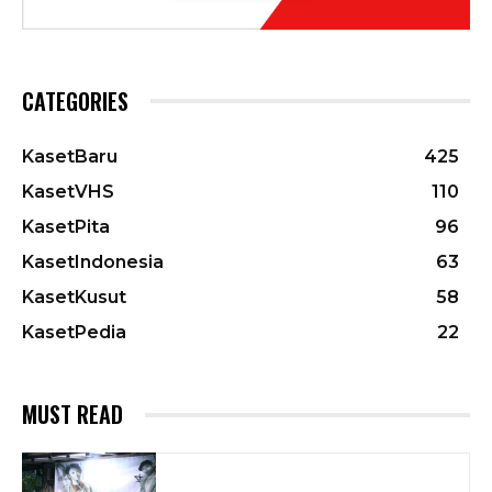
CATEGORIES
KasetBaru
425
KasetVHS
110
KasetPita
96
KasetIndonesia
63
KasetKusut
58
KasetPedia
22
MUST READ