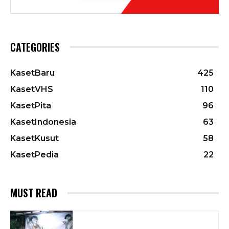
CATEGORIES
KasetBaru
425
KasetVHS
110
KasetPita
96
KasetIndonesia
63
KasetKusut
58
KasetPedia
22
MUST READ