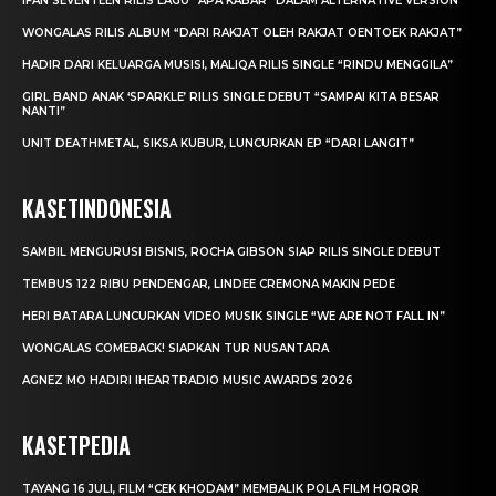
IFAN SEVENTEEN RILIS LAGU “APA KABAR” DALAM ALTERNATIVE VERSION
WONGALAS RILIS ALBUM “DARI RAKJAT OLEH RAKJAT OENTOEK RAKJAT”
HADIR DARI KELUARGA MUSISI, MALIQA RILIS SINGLE “RINDU MENGGILA”
GIRL BAND ANAK ‘SPARKLE’ RILIS SINGLE DEBUT “SAMPAI KITA BESAR
NANTI”
UNIT DEATHMETAL, SIKSA KUBUR, LUNCURKAN EP “DARI LANGIT”
KASETINDONESIA
SAMBIL MENGURUSI BISNIS, ROCHA GIBSON SIAP RILIS SINGLE DEBUT
TEMBUS 122 RIBU PENDENGAR, LINDEE CREMONA MAKIN PEDE
HERI BATARA LUNCURKAN VIDEO MUSIK SINGLE “WE ARE NOT FALL IN”
WONGALAS COMEBACK! SIAPKAN TUR NUSANTARA
AGNEZ MO HADIRI IHEARTRADIO MUSIC AWARDS 2026
KASETPEDIA
TAYANG 16 JULI, FILM “CEK KHODAM” MEMBALIK POLA FILM HOROR