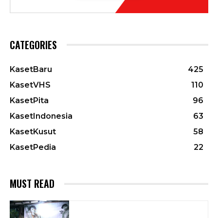
CATEGORIES
KasetBaru
425
KasetVHS
110
KasetPita
96
KasetIndonesia
63
KasetKusut
58
KasetPedia
22
MUST READ