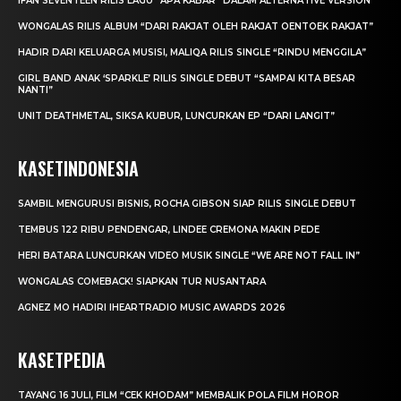
IFAN SEVENTEEN RILIS LAGU “APA KABAR” DALAM ALTERNATIVE VERSION
WONGALAS RILIS ALBUM “DARI RAKJAT OLEH RAKJAT OENTOEK RAKJAT”
HADIR DARI KELUARGA MUSISI, MALIQA RILIS SINGLE “RINDU MENGGILA”
GIRL BAND ANAK ‘SPARKLE’ RILIS SINGLE DEBUT “SAMPAI KITA BESAR
NANTI”
UNIT DEATHMETAL, SIKSA KUBUR, LUNCURKAN EP “DARI LANGIT”
KASETINDONESIA
SAMBIL MENGURUSI BISNIS, ROCHA GIBSON SIAP RILIS SINGLE DEBUT
TEMBUS 122 RIBU PENDENGAR, LINDEE CREMONA MAKIN PEDE
HERI BATARA LUNCURKAN VIDEO MUSIK SINGLE “WE ARE NOT FALL IN”
WONGALAS COMEBACK! SIAPKAN TUR NUSANTARA
AGNEZ MO HADIRI IHEARTRADIO MUSIC AWARDS 2026
KASETPEDIA
TAYANG 16 JULI, FILM “CEK KHODAM” MEMBALIK POLA FILM HOROR