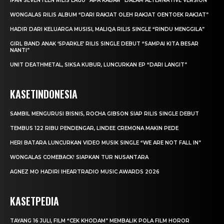
IFAN SEVENTEEN RILIS LAGU “APA KABAR” DALAM ALTERNATIVE VERSION
WONGALAS RILIS ALBUM “DARI RAKJAT OLEH RAKJAT OENTOEK RAKJAT”
HADIR DARI KELUARGA MUSISI, MALIQA RILIS SINGLE “RINDU MENGGILA”
GIRL BAND ANAK ‘SPARKLE’ RILIS SINGLE DEBUT “SAMPAI KITA BESAR
NANTI”
UNIT DEATHMETAL, SIKSA KUBUR, LUNCURKAN EP “DARI LANGIT”
KASETINDONESIA
SAMBIL MENGURUSI BISNIS, ROCHA GIBSON SIAP RILIS SINGLE DEBUT
TEMBUS 122 RIBU PENDENGAR, LINDEE CREMONA MAKIN PEDE
HERI BATARA LUNCURKAN VIDEO MUSIK SINGLE “WE ARE NOT FALL IN”
WONGALAS COMEBACK! SIAPKAN TUR NUSANTARA
AGNEZ MO HADIRI IHEARTRADIO MUSIC AWARDS 2026
KASETPEDIA
TAYANG 16 JULI, FILM “CEK KHODAM” MEMBALIK POLA FILM HOROR