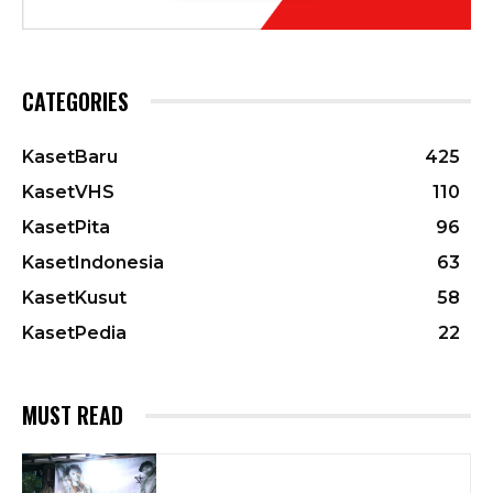
CATEGORIES
KasetBaru
425
KasetVHS
110
KasetPita
96
KasetIndonesia
63
KasetKusut
58
KasetPedia
22
MUST READ