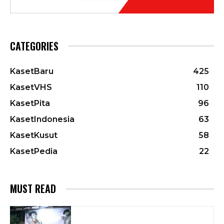
CATEGORIES
KasetBaru
425
KasetVHS
110
KasetPita
96
KasetIndonesia
63
KasetKusut
58
KasetPedia
22
MUST READ