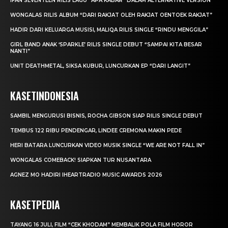
IFAN SEVENTEEN RILIS LAGU “APA KABAR” DALAM ALTERNATIVE VERSION
WONGALAS RILIS ALBUM “DARI RAKJAT OLEH RAKJAT OENTOEK RAKJAT”
HADIR DARI KELUARGA MUSISI, MALIQA RILIS SINGLE “RINDU MENGGILA”
GIRL BAND ANAK ‘SPARKLE’ RILIS SINGLE DEBUT “SAMPAI KITA BESAR
NANTI”
UNIT DEATHMETAL, SIKSA KUBUR, LUNCURKAN EP “DARI LANGIT”
KASETINDONESIA
SAMBIL MENGURUSI BISNIS, ROCHA GIBSON SIAP RILIS SINGLE DEBUT
TEMBUS 122 RIBU PENDENGAR, LINDEE CREMONA MAKIN PEDE
HERI BATARA LUNCURKAN VIDEO MUSIK SINGLE “WE ARE NOT FALL IN”
WONGALAS COMEBACK! SIAPKAN TUR NUSANTARA
AGNEZ MO HADIRI IHEARTRADIO MUSIC AWARDS 2026
KASETPEDIA
TAYANG 16 JULI, FILM “CEK KHODAM” MEMBALIK POLA FILM HOROR