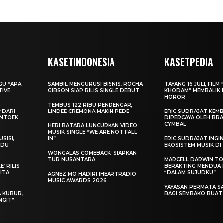
KASETINDONESIA
KASETPEDIA
AGU “APA
SAMBIL MENGURUSI BISNIS, ROCHA
TAYANG 16 JULI, FILM 
TIVE
GIBSON SIAP RILIS SINGLE DEBUT
KHODAM” MEMBALIK 
HOROR
TEMBUS 122 RIBU PENDENGAR,
“DARI
LINDEE CREMONA MAKIN PEDE
ERIC SUDRAJAT KEMB
ENTOEK
DIPERCAYA OLEH BRA
CYMBAL
HERI BATARA LUNCURKAN VIDEO
MUSIK SINGLE “WE ARE NOT FALL
SISI,
IN”
ERIC SUDRAJAT ING
INDU
EKOSISTEM MUSIK DI
WONGALAS COMEBACK! SIAPKAN
TUR NUSANTARA
MARCELL DARWIN T
’ RILIS
BERAKTING MENDUA D
KITA
“DALAM SUJUDKU”
AGNEZ MO HADIRI IHEARTRADIO
MUSIC AWARDS 2026
YAYASAN PERMATA S
A KUBUR,
BAGI SEMBAKO BUA
NGIT”