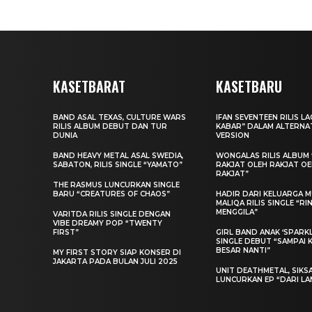
KASETBARAT
KASETBARU
BAND ASAL TEXAS, CULTURE WARS
IFAN SEVENTEEN RILIS L
RILIS ALBUM DEBUT DAN TUR
KABAR” DALAM ALTERNA
DUNIA
VERSION
BAND HEAVY METAL ASAL SWEDIA,
WONGALAS RILIS ALBUM 
SABATON, RILIS SINGLE “YAMATO”
RAKJAT OLEH RAKJAT O
RAKJAT”
THE RASMUS LUNCURKAN SINGLE
BARU “CREATURES OF CHAOS”
HADIR DARI KELUARGA MU
MALIQA RILIS SINGLE “R
MENGGILA”
VARITDA RILIS SINGLE DENGAN
VIBE DREAMY POP “TWENTY
FIRST”
GIRL BAND ANAK ‘SPARKLE
SINGLE DEBUT “SAMPAI 
BESAR NANTI”
MY FIRST STORY SIAP KONSER DI
JAKARTA PADA BULAN JULI 2025
UNIT DEATHMETAL, SIKS
LUNCURKAN EP “DARI LA