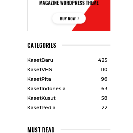
CATEGORIES
KasetBaru
425
KasetVHS
110
KasetPita
96
KasetIndonesia
63
KasetKusut
58
KasetPedia
22
MUST READ