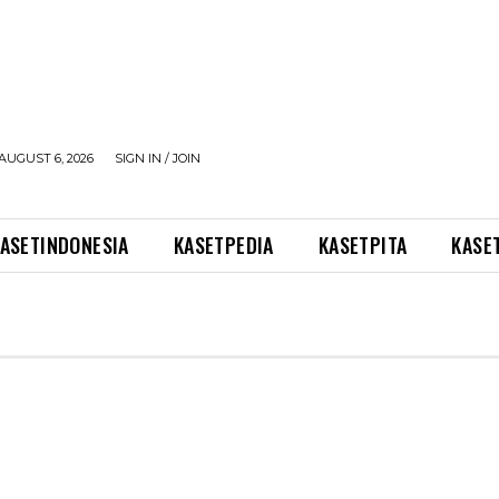
AUGUST 6, 2026
SIGN IN / JOIN
ASETINDONESIA
KASETPEDIA
KASETPITA
KASE