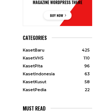
CATEGORIES
KasetBaru
425
KasetVHS
110
KasetPita
96
KasetIndonesia
63
KasetKusut
58
KasetPedia
22
MUST READ