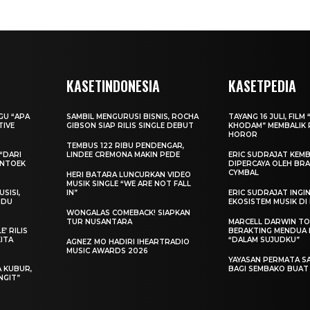
KASETINDONESIA
KASETPEDIA
AGU “APA
SAMBIL MENGURUSI BISNIS, ROCHA
TAYANG 16 JULI, FILM 
TIVE
GIBSON SIAP RILIS SINGLE DEBUT
KHODAM” MEMBALIK 
HOROR
TEMBUS 122 RIBU PENDENGAR,
“DARI
LINDEE CREMONA MAKIN PEDE
ERIC SUDRAJAT KEMB
ENTOEK
DIPERCAYA OLEH BRA
CYMBAL
HERI BATARA LUNCURKAN VIDEO
MUSIK SINGLE “WE ARE NOT FALL
SISI,
IN”
ERIC SUDRAJAT ING
INDU
EKOSISTEM MUSIK DI
WONGALAS COMEBACK! SIAPKAN
TUR NUSANTARA
MARCELL DARWIN T
’ RILIS
BERAKTING MENDUA D
KITA
“DALAM SUJUDKU”
AGNEZ MO HADIRI IHEARTRADIO
MUSIC AWARDS 2026
YAYASAN PERMATA S
A KUBUR,
BAGI SEMBAKO BUA
NGIT”