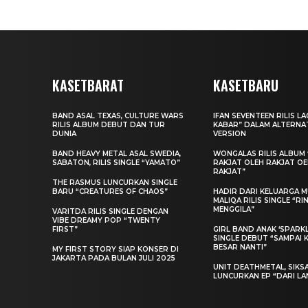
KASETBARAT
KASETBARU
BAND ASAL TEXAS, CULTURE WARS
IFAN SEVENTEEN RILIS L
RILIS ALBUM DEBUT DAN TUR
KABAR” DALAM ALTERNA
DUNIA
VERSION
BAND HEAVY METAL ASAL SWEDIA,
WONGALAS RILIS ALBUM 
SABATON, RILIS SINGLE “YAMATO”
RAKJAT OLEH RAKJAT O
RAKJAT”
THE RASMUS LUNCURKAN SINGLE
BARU “CREATURES OF CHAOS”
HADIR DARI KELUARGA MU
MALIQA RILIS SINGLE “R
MENGGILA”
VARITDA RILIS SINGLE DENGAN
VIBE DREAMY POP “TWENTY
FIRST”
GIRL BAND ANAK ‘SPARKLE
SINGLE DEBUT “SAMPAI 
BESAR NANTI”
MY FIRST STORY SIAP KONSER DI
JAKARTA PADA BULAN JULI 2025
UNIT DEATHMETAL, SIKS
LUNCURKAN EP “DARI LA