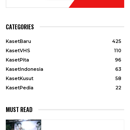
CATEGORIES
KasetBaru
425
KasetVHS
110
KasetPita
96
KasetIndonesia
63
KasetKusut
58
KasetPedia
22
MUST READ