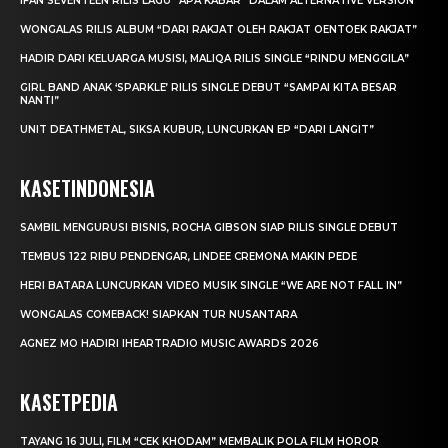
IFAN SEVENTEEN RILIS LAGU “APA KABAR” DALAM ALTERNATIVE VERSION
WONGALAS RILIS ALBUM “DARI RAKJAT OLEH RAKJAT OENTOEK RAKJAT”
HADIR DARI KELUARGA MUSISI, MALIQA RILIS SINGLE “RINDU MENGGILA”
GIRL BAND ANAK ‘SPARKLE’ RILIS SINGLE DEBUT “SAMPAI KITA BESAR
NANTI”
UNIT DEATHMETAL, SIKSA KUBUR, LUNCURKAN EP “DARI LANGIT”
KASETINDONESIA
SAMBIL MENGURUSI BISNIS, ROCHA GIBSON SIAP RILIS SINGLE DEBUT
TEMBUS 122 RIBU PENDENGAR, LINDEE CREMONA MAKIN PEDE
HERI BATARA LUNCURKAN VIDEO MUSIK SINGLE “WE ARE NOT FALL IN”
WONGALAS COMEBACK! SIAPKAN TUR NUSANTARA
AGNEZ MO HADIRI IHEARTRADIO MUSIC AWARDS 2026
KASETPEDIA
TAYANG 16 JULI, FILM “CEK KHODAM” MEMBALIK POLA FILM HOROR