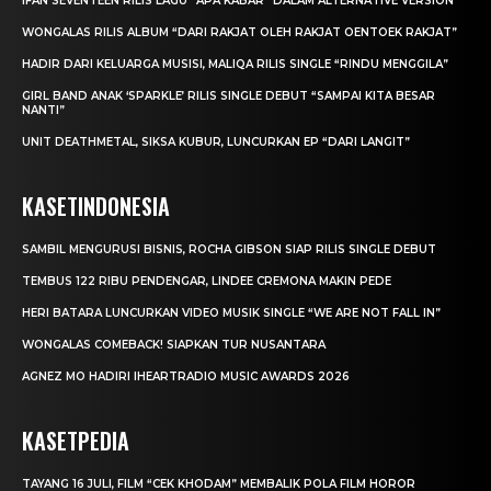
IFAN SEVENTEEN RILIS LAGU “APA KABAR” DALAM ALTERNATIVE VERSION
WONGALAS RILIS ALBUM “DARI RAKJAT OLEH RAKJAT OENTOEK RAKJAT”
HADIR DARI KELUARGA MUSISI, MALIQA RILIS SINGLE “RINDU MENGGILA”
GIRL BAND ANAK ‘SPARKLE’ RILIS SINGLE DEBUT “SAMPAI KITA BESAR
NANTI”
UNIT DEATHMETAL, SIKSA KUBUR, LUNCURKAN EP “DARI LANGIT”
KASETINDONESIA
SAMBIL MENGURUSI BISNIS, ROCHA GIBSON SIAP RILIS SINGLE DEBUT
TEMBUS 122 RIBU PENDENGAR, LINDEE CREMONA MAKIN PEDE
HERI BATARA LUNCURKAN VIDEO MUSIK SINGLE “WE ARE NOT FALL IN”
WONGALAS COMEBACK! SIAPKAN TUR NUSANTARA
AGNEZ MO HADIRI IHEARTRADIO MUSIC AWARDS 2026
KASETPEDIA
TAYANG 16 JULI, FILM “CEK KHODAM” MEMBALIK POLA FILM HOROR