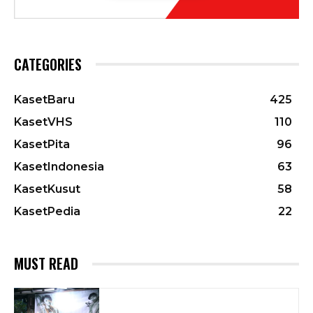
CATEGORIES
KasetBaru
425
KasetVHS
110
KasetPita
96
KasetIndonesia
63
KasetKusut
58
KasetPedia
22
MUST READ