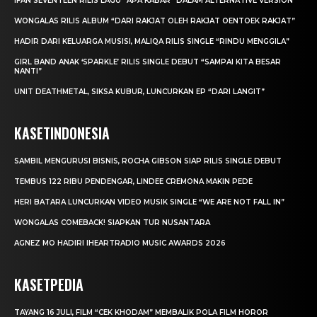
IFAN SEVENTEEN RILIS LAGU “APA KABAR” DALAM ALTERNATIVE VERSION
WONGALAS RILIS ALBUM “DARI RAKJAT OLEH RAKJAT OENTOEK RAKJAT”
HADIR DARI KELUARGA MUSISI, MALIQA RILIS SINGLE “RINDU MENGGILA”
GIRL BAND ANAK ‘SPARKLE’ RILIS SINGLE DEBUT “SAMPAI KITA BESAR
NANTI”
UNIT DEATHMETAL, SIKSA KUBUR, LUNCURKAN EP “DARI LANGIT”
KASETINDONESIA
SAMBIL MENGURUSI BISNIS, ROCHA GIBSON SIAP RILIS SINGLE DEBUT
TEMBUS 122 RIBU PENDENGAR, LINDEE CREMONA MAKIN PEDE
HERI BATARA LUNCURKAN VIDEO MUSIK SINGLE “WE ARE NOT FALL IN”
WONGALAS COMEBACK! SIAPKAN TUR NUSANTARA
AGNEZ MO HADIRI IHEARTRADIO MUSIC AWARDS 2026
KASETPEDIA
TAYANG 16 JULI, FILM “CEK KHODAM” MEMBALIK POLA FILM HOROR