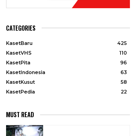
CATEGORIES
KasetBaru
425
KasetVHS
110
KasetPita
96
KasetIndonesia
63
KasetKusut
58
KasetPedia
22
MUST READ