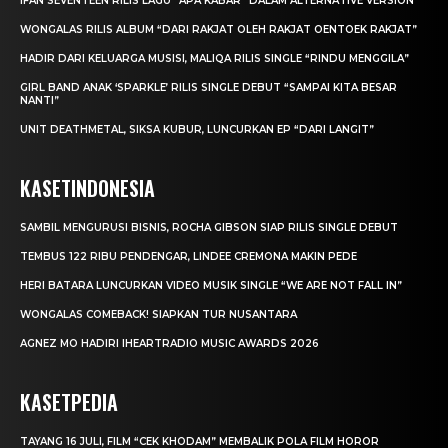
IFAN SEVENTEEN RILIS LAGU “APA KABAR” DALAM ALTERNATIVE VERSION
WONGALAS RILIS ALBUM “DARI RAKJAT OLEH RAKJAT OENTOEK RAKJAT”
HADIR DARI KELUARGA MUSISI, MALIQA RILIS SINGLE “RINDU MENGGILA”
GIRL BAND ANAK ‘SPARKLE’ RILIS SINGLE DEBUT “SAMPAI KITA BESAR
NANTI”
UNIT DEATHMETAL, SIKSA KUBUR, LUNCURKAN EP “DARI LANGIT”
KASETINDONESIA
SAMBIL MENGURUSI BISNIS, ROCHA GIBSON SIAP RILIS SINGLE DEBUT
TEMBUS 122 RIBU PENDENGAR, LINDEE CREMONA MAKIN PEDE
HERI BATARA LUNCURKAN VIDEO MUSIK SINGLE “WE ARE NOT FALL IN”
WONGALAS COMEBACK! SIAPKAN TUR NUSANTARA
AGNEZ MO HADIRI IHEARTRADIO MUSIC AWARDS 2026
KASETPEDIA
TAYANG 16 JULI, FILM “CEK KHODAM” MEMBALIK POLA FILM HOROR