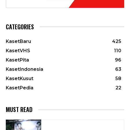
CATEGORIES
KasetBaru
425
KasetVHS
110
KasetPita
96
KasetIndonesia
63
KasetKusut
58
KasetPedia
22
MUST READ