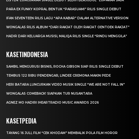
LISTEN! LUNCURKAN SINGLE DEBUT SEDIH BERJUDUL “LUPAKAN SAJA”
PARA EX FUNKY KOPRAL BENTUK “PARASUAMI” RILIS SINGLE DEBUT
IFAN SEVENTEEN RILIS LAGU “APA KABAR” DALAM ALTERNATIVE VERSION
WONGALAS RILIS ALBUM “DARI RAKJAT OLEH RAKJAT OENTOEK RAKJAT”
HADIR DARI KELUARGA MUSISI, MALIQA RILIS SINGLE “RINDU MENGGILA”
KASETINDONESIA
SAMBIL MENGURUSI BISNIS, ROCHA GIBSON SIAP RILIS SINGLE DEBUT
TEMBUS 122 RIBU PENDENGAR, LINDEE CREMONA MAKIN PEDE
HERI BATARA LUNCURKAN VIDEO MUSIK SINGLE “WE ARE NOT FALL IN”
WONGALAS COMEBACK! SIAPKAN TUR NUSANTARA
AGNEZ MO HADIRI IHEARTRADIO MUSIC AWARDS 2026
KASETPEDIA
TAYANG 16 JULI, FILM “CEK KHODAM” MEMBALIK POLA FILM HOROR