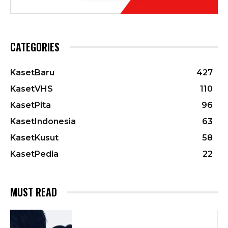
CATEGORIES
KasetBaru
427
KasetVHS
110
KasetPita
96
KasetIndonesia
63
KasetKusut
58
KasetPedia
22
MUST READ