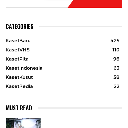
CATEGORIES
KasetBaru
425
KasetVHS
110
KasetPita
96
KasetIndonesia
63
KasetKusut
58
KasetPedia
22
MUST READ