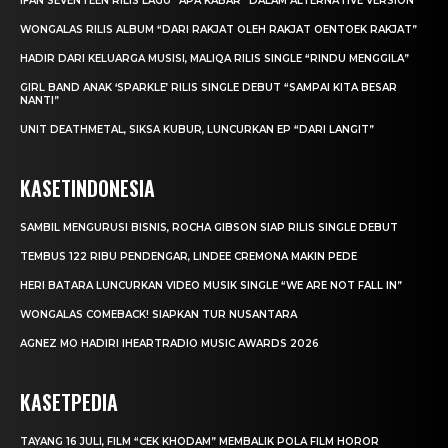
IFAN SEVENTEEN RILIS LAGU “APA KABAR” DALAM ALTERNATIVE VERSION
WONGALAS RILIS ALBUM “DARI RAKJAT OLEH RAKJAT OENTOEK RAKJAT”
HADIR DARI KELUARGA MUSISI, MALIQA RILIS SINGLE “RINDU MENGGILA”
GIRL BAND ANAK ‘SPARKLE’ RILIS SINGLE DEBUT “SAMPAI KITA BESAR
NANTI”
UNIT DEATHMETAL, SIKSA KUBUR, LUNCURKAN EP “DARI LANGIT”
KASETINDONESIA
SAMBIL MENGURUSI BISNIS, ROCHA GIBSON SIAP RILIS SINGLE DEBUT
TEMBUS 122 RIBU PENDENGAR, LINDEE CREMONA MAKIN PEDE
HERI BATARA LUNCURKAN VIDEO MUSIK SINGLE “WE ARE NOT FALL IN”
WONGALAS COMEBACK! SIAPKAN TUR NUSANTARA
AGNEZ MO HADIRI IHEARTRADIO MUSIC AWARDS 2026
KASETPEDIA
TAYANG 16 JULI, FILM “CEK KHODAM” MEMBALIK POLA FILM HOROR