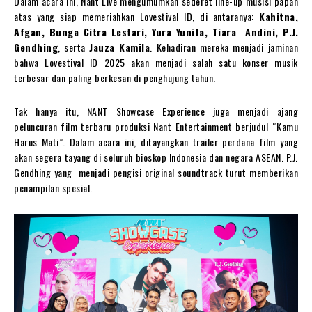
Dalam acara ini, Nant Live mengumumkan sederet line-up musisi papan
atas yang siap memeriahkan Lovestival ID, di antaranya:
Kahitna,
Afgan, Bunga Citra Lestari, Yura Yunita, Tiara Andini, P.J.
Gendhing
, serta
Jauza Kamila
. Kehadiran mereka menjadi jaminan
bahwa Lovestival ID 2025 akan menjadi salah satu konser musik
terbesar dan paling berkesan di penghujung tahun.
Tak hanya itu, NANT Showcase Experience juga menjadi ajang
peluncuran film terbaru produksi Nant Entertainment berjudul “Kamu
Harus Mati”. Dalam acara ini, ditayangkan trailer perdana film yang
akan segera tayang di seluruh bioskop Indonesia dan negara ASEAN. P.J.
Gendhing yang menjadi pengisi original soundtrack turut memberikan
penampilan spesial.