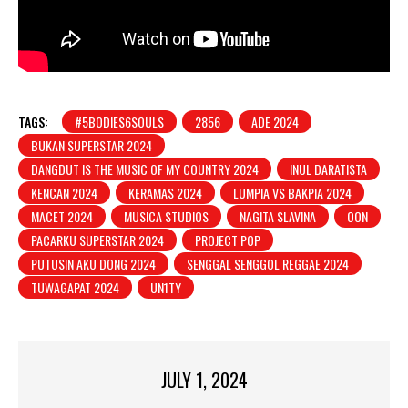
TAGS:
#5BODIES6SOULS
2856
ADE 2024
BUKAN SUPERSTAR 2024
DANGDUT IS THE MUSIC OF MY COUNTRY 2024
INUL DARATISTA
KENCAN 2024
KERAMAS 2024
LUMPIA VS BAKPIA 2024
MACET 2024
MUSICA STUDIOS
NAGITA SLAVINA
OON
PACARKU SUPERSTAR 2024
PROJECT POP
PUTUSIN AKU DONG 2024
SENGGAL SENGGOL REGGAE 2024
TUWAGAPAT 2024
UN1TY
JULY 1, 2024