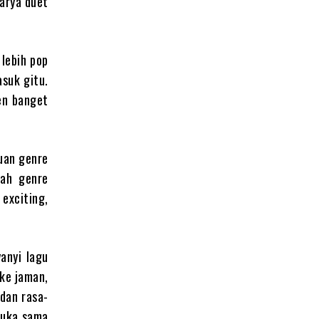
karya duet
 lebih pop
asuk gitu.
en banget
duan genre
gah genre
exciting,
anyi lagu
 ke jaman,
 dan rasa-
suka sama