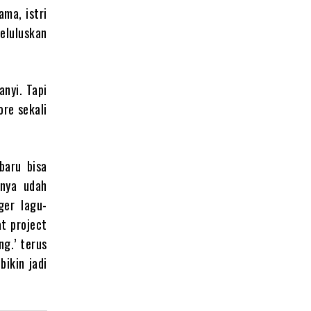
ama, istri
eluluskan
anyi. Tapi
re sekali
baru bisa
mnya udah
ger lagu-
t project
ng.’ terus
bikin jadi