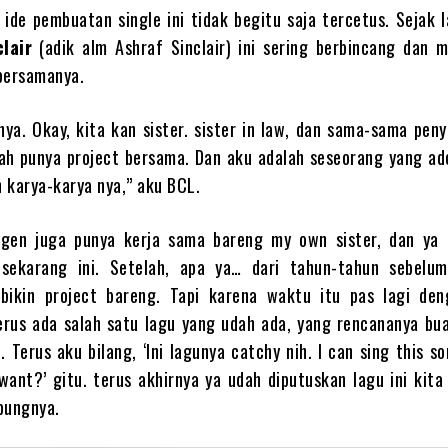
 ide pembuatan single ini tidak begitu saja tercetus. Sejak l
lair
(adik alm Ashraf Sinclair) ini sering berbincang dan m
bersamanya.
nya. Okay, kita kan sister. sister in law, dan sama-sama peny
ah punya project bersama. Dan aku adalah seseorang yang ado
 karya-karya nya,” aku BCL.
ngen juga punya kerja sama bareng my own sister, dan ya 
sekarang ini. Setelah, apa ya… dari tahun-tahun sebelu
 bikin project bareng. Tapi karena waktu itu pas lagi den
erus ada salah satu lagu yang udah ada, yang rencananya bua
. Terus aku bilang, ‘Ini lagunya catchy nih. I can sing this so
want?’ gitu. terus akhirnya ya udah diputuskan lagu ini kita 
bungnya.