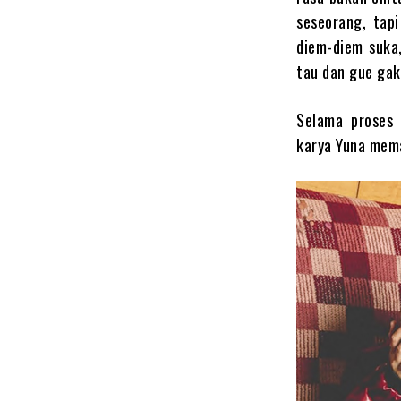
seseorang, tap
diem-diem suka
tau dan gue gak 
Selama proses
karya Yuna mema