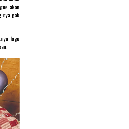
 gue akan
g nya gak
tnya lagu
kan.