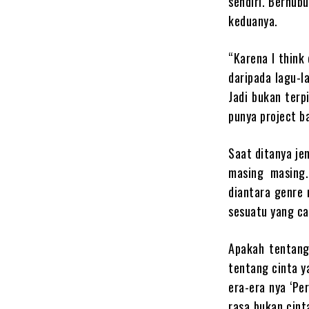
sendiri. Berhub
keduanya.
“Karena I think
daripada lagu-l
Jadi bukan terp
punya project b
Saat ditanya je
masing masing.
diantara genre 
sesuatu yang ca
Apakah tentang
tentang cinta y
era-era nya ‘Pe
rasa bukan cint