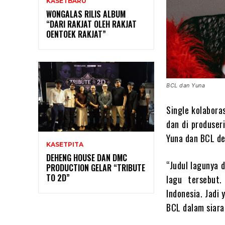
KASETBARU
WONGALAS RILIS ALBUM
“DARI RAKJAT OLEH RAKJAT
OENTOEK RAKJAT”
BCL dan Yuna
Single kolabora
dan di produser
Yuna dan BCL de
KASETPITA
DEHENG HOUSE DAN DMC
“Judul lagunya d
PRODUCTION GELAR “TRIBUTE
TO 2D”
lagu tersebut.
Indonesia. Jadi 
BCL dalam siara