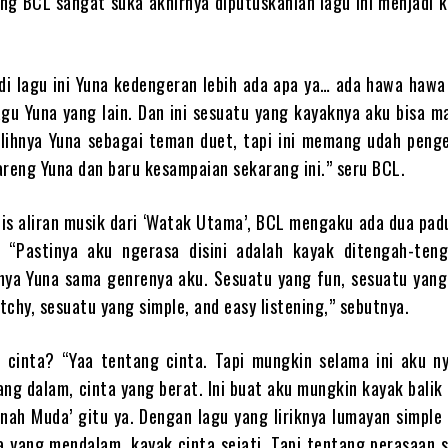
ung BCL sangat suka akhirnya diputuskanlah lagu ini menjadi 
 di lagu ini Yuna kedengeran lebih ada apa ya… ada hawa hawa
agu Yuna yang lain. Dan ini sesuatu yang kayaknya aku bisa m
ilihnya Yuna sebagai teman duet, tapi ini memang udah peng
areng Yuna dan baru kesampaian sekarang ini.” seru BCL.
nis aliran musik dari ‘Watak Utama’, BCL mengaku ada dua pa
 “Pastinya aku ngerasa disini adalah kayak ditengah-ten
nya Yuna sama genrenya aku. Sesuatu yang fun, sesuatu yang 
tchy, sesuatu yang simple, and easy listening,” sebutnya.
 cinta? “Yaa tentang cinta. Tapi mungkin selama ini aku ny
ang dalam, cinta yang berat. Ini buat aku mungkin kayak balik
rnah Muda’ gitu ya. Dengan lagu yang liriknya lumayan simple
a yang mendalam, kayak cinta sejati. Tapi tentang perasaan 