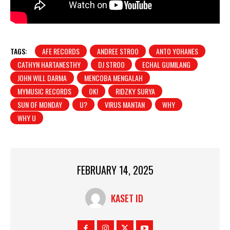
TAGS:
AFE RECORDS
ANDREE STROO
ANTO YOHANES
CATHYN HARTANESTHY
DJ STROO
ECHAL GUMILANG
JOHN WILL DARMA
MENCOBA MENGALAH
MYMUSIC RECORDS
OK!
RIDZKY SURYA
SUN OF MONDAY
U?
VIRUS MANTAN
WHY
WHY U
FEBRUARY 14, 2025
KASET ID