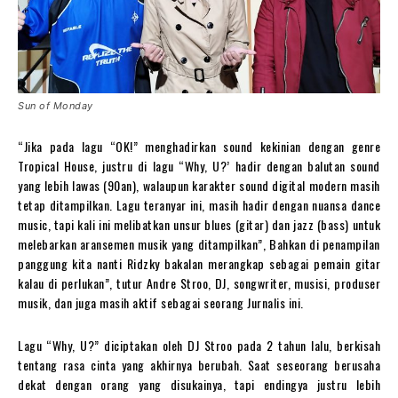
Sun of Monday
“Jika pada lagu “OK!” menghadirkan sound kekinian dengan genre
Tropical House, justru di lagu “Why, U?’ hadir dengan balutan sound
yang lebih lawas (90an), walaupun karakter sound digital modern masih
tetap ditampilkan. Lagu teranyar ini, masih hadir dengan nuansa dance
music, tapi kali ini melibatkan unsur blues (gitar) dan jazz (bass) untuk
melebarkan aransemen musik yang ditampilkan”, Bahkan di penampilan
panggung kita nanti Ridzky bakalan merangkap sebagai pemain gitar
kalau di perlukan”, tutur Andre Stroo, DJ, songwriter, musisi, produser
musik, dan juga masih aktif sebagai seorang Jurnalis ini.
Lagu “Why, U?” diciptakan oleh DJ Stroo pada 2 tahun lalu, berkisah
tentang rasa cinta yang akhirnya berubah. Saat seseorang berusaha
dekat dengan orang yang disukainya, tapi endingya justru lebih