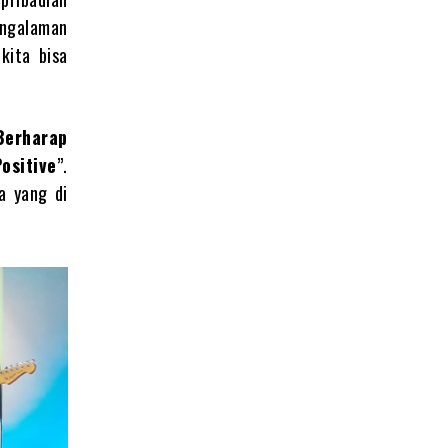
engalaman
kita bisa
 Berharap
Positive
”.
a yang di