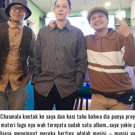
Chasmala kontak ke saya dan kasi tahu bahwa dia punya proy
i materi lagu nya wah ternyata sudah satu album…saya yakin 
 biasa mengingat mereka bertiga adalah musisi – musisi y