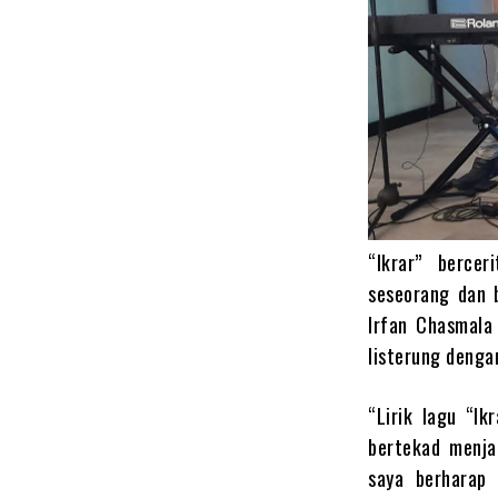
“Ikrar” berce
seseorang dan 
Irfan Chasmala 
Iisterung denga
“Lirik lagu “Ik
bertekad menjal
saya berharap 