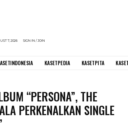
UST 7, 2026
SIGN IN / JOIN
ASETINDONESIA
KASETPEDIA
KASETPITA
KASE
ALBUM “PERSONA”, THE
LA PERKENALKAN SINGLE
”