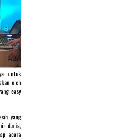
ya untuk
akan oleh
yang easy
asih yang
ir dunia,
iap acara