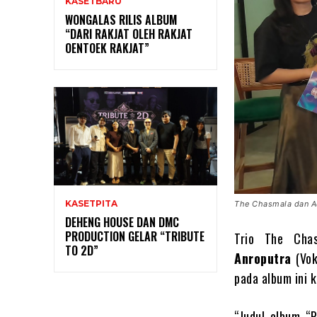
KASETBARU
WONGALAS RILIS ALBUM
“DARI RAKJAT OLEH RAKJAT
OENTOEK RAKJAT”
KASETPITA
The Chasmala dan A
DEHENG HOUSE DAN DMC
PRODUCTION GELAR “TRIBUTE
Trio The Cha
TO 2D”
Anroputra
(Vok
pada album ini k
“Judul olbum “