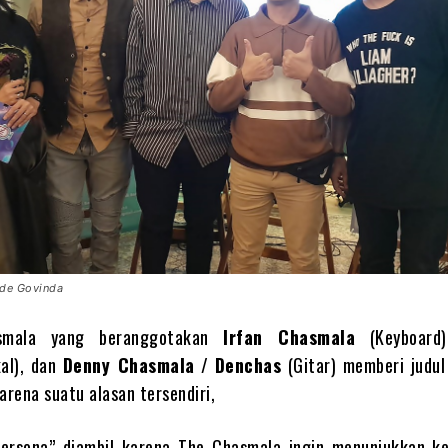
de Govinda
smala yang beranggotakan
Irfan Chasmala
(Keyboard
al), dan
Denny Chasmala
/
Denchas
(Gitar) memberi judul 
arena suatu alasan tersendiri,
Persona” diambil karena The Chasmala ingin menunjukkan ke