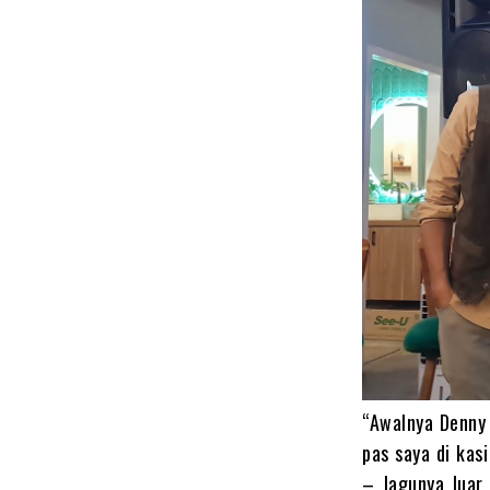
“Awalnya Denny 
pas saya di kas
– lagunya luar