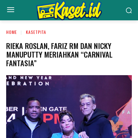
HOME
KASETPITA
RIEKA ROSLAN, FARIZ RM DAN NICKY
MANUPUTTY MERIAHKAN “CARNIVAL
FANTASIA”