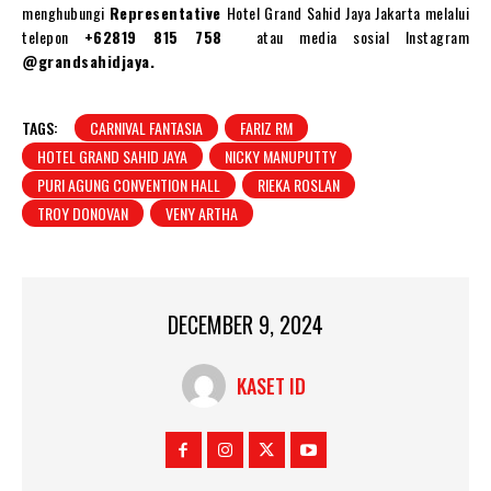
menghubungi
Representative
Hotel Grand Sahid Jaya Jakarta melalui
telepon
+62819 815 758
atau media sosial Instagram
@grandsahidjaya.
TAGS:
CARNIVAL FANTASIA
FARIZ RM
HOTEL GRAND SAHID JAYA
NICKY MANUPUTTY
PURI AGUNG CONVENTION HALL
RIEKA ROSLAN
TROY DONOVAN
VENY ARTHA
DECEMBER 9, 2024
KASET ID