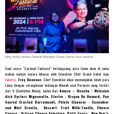
Veny Artha selaku General Manager Grand Sahid Jaya Jakarta.
Saat acara “Carnival Fantasia” berlangsung para tamu akan di jamu
makan malam secara khusus oleh Executive Chef Grand Sahid Jaya
Jakarta
,
Troy Donovan
. Chef Executive akan memanjakan lidah para
tamu dengan serangkaian hidangan Mewah asal Perancis yang terdiri
dari 9 (Sembilan Menu), mulai dari
Amuse – Bouche : Welcome
dish Oysters Mignonette, Starter : Bisque De Homard, Pan
Seared Crusted Barramundi, Palate Cleanser : Cucumber
and Mint Granita, Dessert: Fruit Mille-Feuille, Cheese
Course : Artisan Cheese Selection, Petit Fours: New Year’s