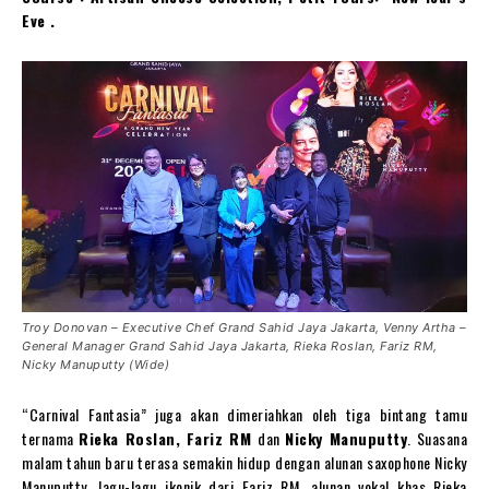
Eve .
Troy Donovan – Executive Chef Grand Sahid Jaya Jakarta, Venny Artha –
General Manager Grand Sahid Jaya Jakarta, Rieka Roslan, Fariz RM,
Nicky Manuputty (Wide)
“Carnival Fantasia” juga akan dimeriahkan oleh tiga bintang tamu
ternama
Rieka Roslan, Fariz RM
dan
Nicky Manuputty
. Suasana
malam tahun baru terasa semakin hidup dengan alunan saxophone Nicky
Manuputty, lagu-lagu ikonik dari Fariz RM, alunan vokal khas Rieka