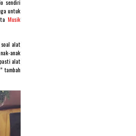
o sendiri
uga untuk
enta
Musik
soal alat
 anak-anak
asti alat
,” tambah