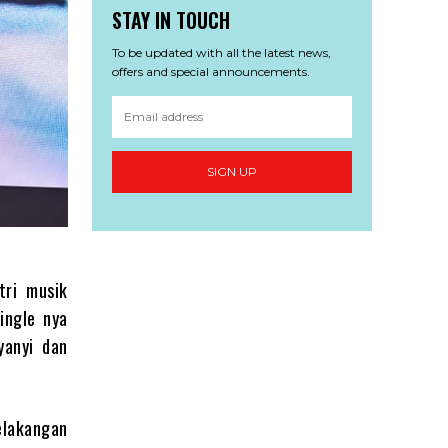
STAY IN TOUCH
To be updated with all the latest news,
offers and special announcements.
SIGN UP
tri musik
ingle nya
yanyi dan
elakangan