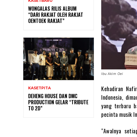
KASETBARU
WONGALAS RILIS ALBUM
“DARI RAKJAT OLEH RAKJAT
OENTOEK RAKJAT”
Ibu Akim Oei
Kehadiran Nafi
KASETPITA
DEHENG HOUSE DAN DMC
Indonesia, dima
PRODUCTION GELAR “TRIBUTE
yang terbaru b
TO 2D”
pecinta musik In
“Awalnya setia