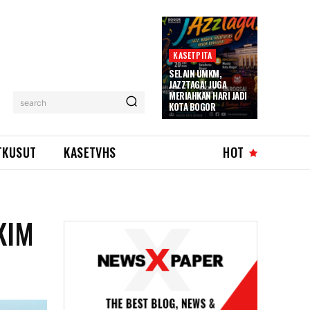
KASETPITA
SELAIN UMKM,
JAZZTAGA! JUGA
MERIAHKAN HARI JADI
search
KOTA BOGOR
TKUSUT
KASETVHS
HOT
KIM