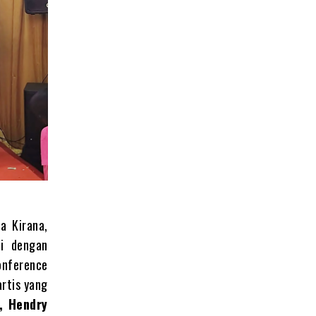
a Kirana,
ei dengan
onference
artis yang
h, Hendry