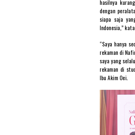
hasilnya kuran
dengan peralat
siapa saja yan
Indonesia,” kata
“Saya hanya seo
rekaman di Nafi
saya yang selal
rekaman di stud
Ibu Akim Oei.