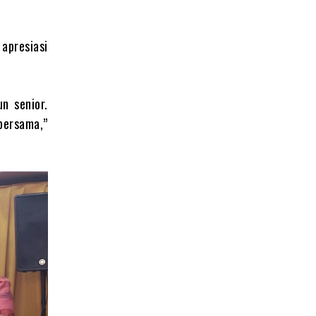
apresiasi
n senior.
 bersama,”